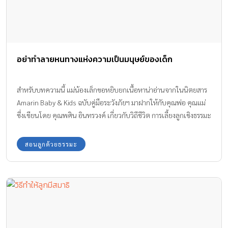
อย่าทำลายหนทางแห่งความเป็นมนุษย์ของเด็ก
สำหรับบทความนี้ แม่น้องเล็กขอหยิบยกเนื้อหาน่าอ่านจากในนิตยสาร
Amarin Baby & Kids ฉบับคู่มือระวังภัยฯ มาฝากให้กับคุณพ่อ คุณแม่
ซึ่งเขียนโดย คุณพศิน อินทรวงค์ เกี่ยวกับวิถีชีวิต การเลี้ยงลูกเชิงธรรมะ
เป็นแนวทางให้คุณพ่อ คุณแม่ ที่มีลูกวัย 3 ขวบปีแรกของชีวิตค่ะ
สอนลูกด้วยธรรมะ