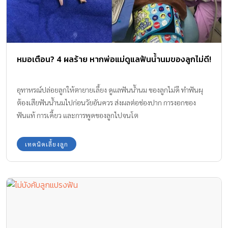
หมอเตือน? 4 ผลร้าย หากพ่อแม่ดูแลฟันน้ำนมของลูกไม่ดี!
อุทาหรณ์ปล่อยลูกให้ตายายเลี้ยง ดูแลฟันน้ำนม ของลูกไม่ดี ทำฟันผุ
ต้องเสียฟันน้ำนมไปก่อนวัยอันควร ส่งผลต่อช่องปาก การงอกของ
ฟันแท้ การเคี้ยว และการพูดของลูกไปจนโต
เทคนิคเลี้ยงลูก