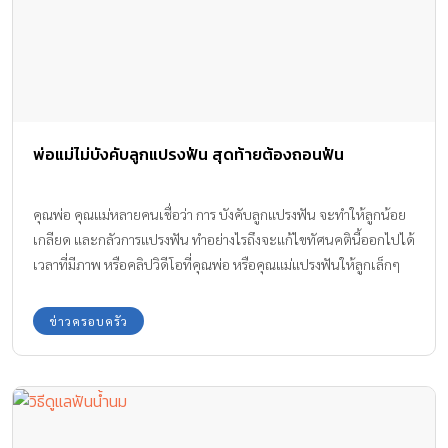
พ่อแม่ไม่บังคับลูกแปรงฟัน สุดท้ายต้องถอนฟัน
คุณพ่อ คุณแม่หลายคนเชื่อว่า การ บังคับลูกแปรงฟัน จะทำให้ลูกน้อย
เกลียด และกลัวการแปรงฟัน ทำอย่างไรถึงจะแก้ไขทัศนคตินี้ออกไปได้
เวลาที่มีภาพ หรือคลิปวิดีโอที่คุณพ่อ หรือคุณแม่แปรงฟันให้ลูกเล็กๆ
วัย 1 - 2 ขวบ โดยลูกนอนบนตัก และถูกขาหนีบเอาไว้ หลายคนรู้สึกไม่
ดี
ข่าวครอบครัว