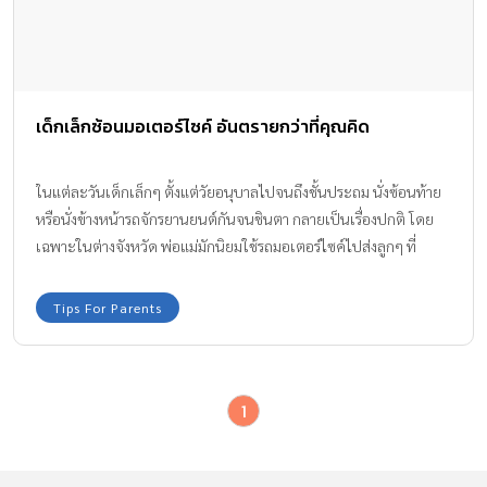
เด็กเล็กซ้อนมอเตอร์ไซค์ อันตรายกว่าที่คุณคิด
ในแต่ละวันเด็กเล็กๆ ตั้งแต่วัยอนุบาลไปจนถึงชั้นประถม นั่งซ้อนท้าย
หรือนั่งข้างหน้ารถจักรยานยนต์กันจนชินตา กลายเป็นเรื่องปกติ โดย
เฉพาะในต่างจังหวัด พ่อแม่มักนิยมใช้รถมอเตอร์ไซค์ไปส่งลูกๆ ที่
โรงเรียนในตอนเช้า โดยไม่รู้เลยว่า เด็กเล็กซ้อนมอเตอร์ไซค์ อันตราย
กว่าที่คิด
Tips For Parents
1