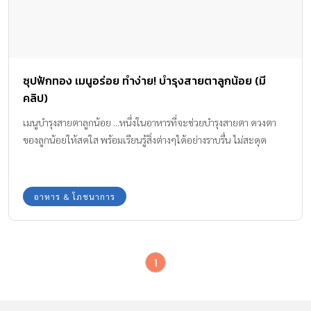
ซุปฟักทอง เมนูอร่อย ทำง่าย! บำรุงสายตาลูกน้อย (มี
คลิป)
เมนูบำรุงสายตาลูกน้อย ...หนึ่งในอาหารที่จะช่วยบำรุงสายตา ดวงตา
ของลูกน้อยให้สดใส พร้อมเรียนรู้สิ่งต่างๆได้อย่างราบรื่น ไม่สะดุด
อาหาร & โภชนาการ
1