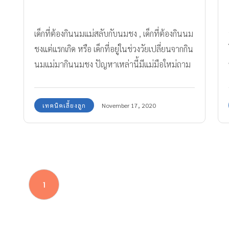
เด็กที่ต้องกินนมแม่สลับกับนมชง , เด็กที่ต้องกินนม
ชงแต่แรกเกิด หรือ เด็กที่อยู่ในช่วงวัยเปลี่ยนจากกิน
นมแม่มากินนมชง ปัญหาเหล่านี้มีแม่มือใหม่ถาม
ทีมแม่ABK มาเยอะเลยว่า น้ำที่ใช้ชงนมให้ลูก ต้อง
ใช้น้ำร้อน , น้ำเย็น , น้ำอุ่น หรือใช้น้ำอะไรนอก
เทคนิคเลี้ยงลูก
November 17, 2020
เหนือจากนี้อีกได้ไหม !? อืมนั่นซิ ใช้น้ำอะไรดี วันนี้
ทีมแม่ABK จะมาอธิบายให้ได้เข้าใจกันค่ะ
1