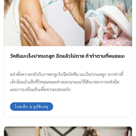
วัคซีนมะเร็งปากมดลูก ฉีดแล้วไม่ตาย ถ้าทำตามที่หมอแนะ
อย่าพึ่งหวาดกลัวกับการพาลูกไปฉีดวัคซีน มะเร็งปากมดลูก จากข่าวที่
เด็กฉีดแล้วเสียชีวิตคุณหมอต่างออกมาแนะวิธีสังเกตอาการหลังฉีด
และการเตรียมตัวเพื่อความปลอดภัย
โรคเด็ก & อุบัติเหตุ