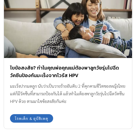
ไขข้อสงสัย? ทำไมคุณพ่อคุณแม่ต้องพาลูกวัยรุ่นไปฉีด
วัคซีนป้องกันมะเร็งจากไวรัส HPV
มะเร็งปากมดลูก นับว่าเป็นวายร้ายอันดับ 2 ที่คุกคามชีวิตของหญิงไทย
แต่ก็มีวัคซีนที่สามารถป้องกันได้ แล้วทำไมต้องพาลูกวัยรุ่นไปฉีดวัคซีน
HPV ด้วย ตามมาไขข้อสงสัยกันค่ะ
โรคเด็ก & อุบัติเหตุ