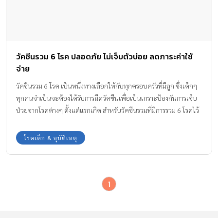
วัคซีนรวม 6 โรค ปลอดภัย ไม่เจ็บตัวบ่อย ลดภาระค่าใช้
จ่าย
วัคซีนรวม 6 โรค เป็นหนึ่งทางเลือกให้กับทุกครอบครัวที่มีลูก ซึ่งเด็กๆ
ทุกคนจำเป็นจะต้องได้รับการฉีดวัคซีนเพื่อเป็นเกราะป้องกันการเจ็บ
ป่วยจากโรคต่างๆ ตั้งแต่แรกเกิด สำหรับวัคซีนรวมที่มีการรวม 6 โรคไว้
ในเข็มเดียว จะมีรายละเอียดในการพาลูกๆ ไปรับการฉีดกันอย่างไรนั้น
ทีมงาน Amarin Baby & Kids มีข้อมูลมาบอกให้ทราบกันค่ะ
โรคเด็ก & อุบัติเหตุ
1