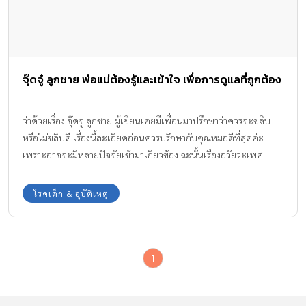
จุ๊ดจู๋ ลูกชาย พ่อแม่ต้องรู้และเข้าใจ เพื่อการดูแลที่ถูกต้อง
ว่าด้วยเรื่อง จุ๊ดจู๋ ลูกชาย ผู้เขียนเคยมีเพื่อนมาปรึกษาว่าควรจะขลิบ
หรือไม่ขลิบดี เรื่องนี้ละเอียดอ่อนควรปรึกษากับคุณหมอดีที่สุดค่ะ
เพราะอาจจะมีหลายปัจจัยเข้ามาเกี่ยวข้อง ฉะนั้นเรื่องอวัยวะเพศ
ลูกชายของทุกครอบครัวที่มีหลายๆ เรื่องข้องใจ และอยากได้คำตอบ
ทีมงาน Amarin Baby & Kids มีความรู้ในเรื่อง จุ๊ดจู๋ของลูกชาย แบบ
โรคเด็ก & อุบัติเหตุ
กระจ่างจากคุณหมอ มาฝากค่ะ
1