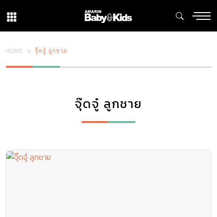
HOME
จุ๊ดจู๋ ลูกชาย
จุ๊ดจู๋ ลูกชาย