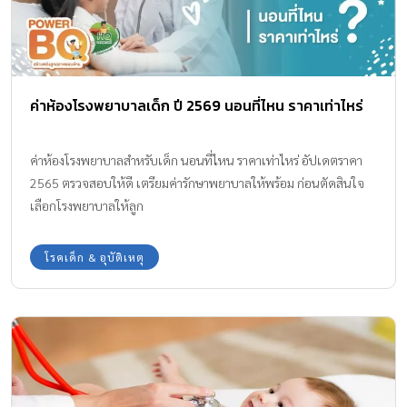
ค่าห้องโรงพยาบาลเด็ก ปี 2569 นอนที่ไหน ราคาเท่าไหร่
ค่าห้องโรงพยาบาลสำหรับเด็ก นอนที่ไหน ราคาเท่าไหร่ อัปเดตราคา
2565 ตรวจสอบให้ดี เตรียมค่ารักษาพยาบาลให้พร้อม ก่อนตัดสินใจ
เลือกโรงพยาบาลให้ลูก
โรคเด็ก & อุบัติเหตุ