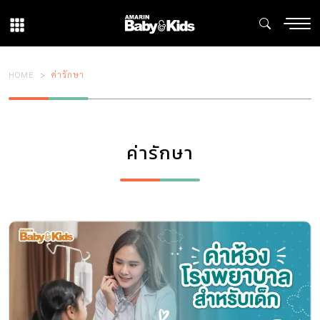
HOME
ค่ารักษา
ค่ารักษา