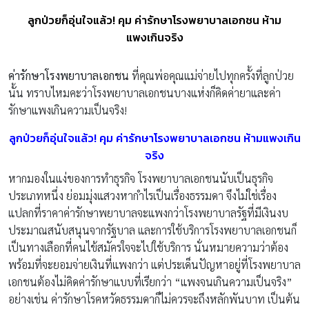
ลูกป่วยก็อุ่นใจแล้ว! คุม ค่ารักษาโรงพยาบาลเอกชน ห้าม
แพงเกินจริง
ค่ารักษาโรงพยาบาลเอกชน
ที่คุณพ่อคุณแม่จ่ายไปทุกครั้งที่ลูกป่วย
นั้น ทราบไหมคะว่าโรงพยาบาลเอกชนบางแห่งก็คิดค่ายาและค่า
รักษาแพงเกินความเป็นจริง!
ลูกป่วยก็อุ่นใจแล้ว! คุม ค่ารักษาโรงพยาบาลเอกชน ห้ามแพงเกิน
จริง
หากมองในแง่ของการทำธุรกิจ โรงพยาบาลเอกชนนับเป็นธุรกิจ
ประเภทหนึ่ง ย่อมมุ่งแสวงหากำไรเป็นเรื่องธรรมดา จึงไม่ใช่เรื่อง
แปลกที่ราคาค่ารักษาพยาบาลจะแพงกว่าโรงพยาบาลรัฐที่มีเงินงบ
ประมาณสนับสนุนจากรัฐบาล และการใช้บริการโรงพยาบาลเอกชนก็
เป็นทางเลือกที่คนไข้สมัครใจจะไปใช้บริการ นั่นหมายความว่าต้อง
พร้อมที่จะยอมจ่ายเงินที่แพงกว่า แต่ประเด็นปัญหาอยู่ที่โรงพยาบาล
เอกชนต้องไม่คิดค่ารักษาแบบที่เรียกว่า “แพงจนเกินความเป็นจริง”
อย่างเช่น ค่ารักษาโรคหวัดธรรมดาก็ไม่ควรจะถึงหลักพันบาท เป็นต้น