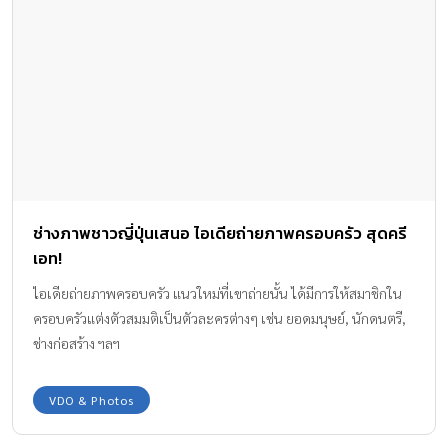
ช่างภาพชาวญี่ปุ่นเสนอ ไอเดียถ่ายภาพครอบครัว สุดครี
เอท!
ไอเดียถ่ายภาพครอบครัว แนวใหม่ที่เขาถ่ายนั้น ได้มีการให้สมาชิกใน
ครอบครัวแต่งตัวสมมติเป็นตัวละครต่างๆ เช่น ยอดมนุษย์, นักดนตรี,
ช่างก่อสร้าง ฯลฯ
VDO & Photos