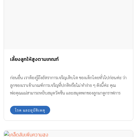
เลี้ยงลูกให้สูงตามเกณฑ์
ก่อนอื่น เราต้องรู้ถึงอัตราการเจริญเติบโต ของเด็กโดยทั่วไปก่อนค่ะ ว่า
ลูกของเราเข้าเกณฑ์การเจริญที่ปกติหรือไม่ ทำง่าย ๆ ดังนี้ค่ะ คุณ
พ่อคุณแม่สามารถหยิบสมุดวัคซีน และสมุดพกของลูกมาดูกราฟการ
เจริญเติบโตได้ว่าความสูงและน้ำหนักของลูกตกเกณฑ์หรือไม่
โรค และอุบัติเหตุ