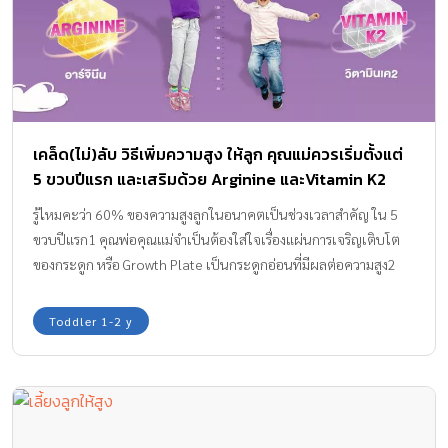
แคลเซียมมีหลายรูปแบบในท้องตลาด เหตุผลที่แพทย์เน้นย้ำถึง
แคลเซียมธรรมชาติ โดยเฉพาะจากนมโคแท้ 100% ก็เพราะเป็นแหล่ง
แคลเซียมที่มีชีวปริมาณออกฤทธิ์ (Bioavailability) สูง ร่างกายเด็ก
สามารถดูดซึมและนำไปใช้สร้างเซลล์กระดูก (Osteoblast) ได้อย่างมี
ประสิทธิภาพ ซึ่งวันนี้เราจะมาเจาะลึกกลไกทางสรีรวิทยากันค่ะว่า
ทำไมเด็กวัย 4-12 ปี ถึงต้องการแคลเซียมสูงเป็นพิเศษ และทำไม
เคล็ด(ไม่)ลับ วิธีเพิ่มความสูง ให้ลูก คุณแม่ควรเริ่มตั้งแต่
แคลเซียมธรรมชาติจากนมวัวมีผลอย่างไร ไขข้อสงสัย: […]
5 ขวบปีแรก และเสริมด้วย Arginine และVitamin K2
รู้ไหมคะว่า 60% ของความสูงลูกในอนาคตเป็นช่วงเวลาสำคัญ ใน 5
ขวบปีแรก1 คุณพ่อคุณแม่จำเป็นต้องใส่ใจเรื่องแผ่นการเจริญเติบโต
ของกระดูก หรือ Growth Plate เป็นกระดูกอ่อนที่มีผลต่อความสูง2
ฉะนั้นหากอยากให้ลูกมีความสูงที่สมวัย
Toddler 1-2 y