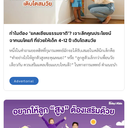
ทำไมต้อง “แคลเซียมธรรมชาติ”? เจาะลึกคุณประโยชน์
จากนมโคแท้ ที่ช่วยให้เด็ก 4-12 ปี เติบโตสมวัย
หนึ่งในคำถามยอดฮิตที่กุมารแพทย์มักจะได้รับเสมอในคลินิกเด็กคือ
“ทำอย่างไรให้ลูกตัวสูงคะคุณหมอ?” หรือ “ลูกดูตัวเล็กกว่าเพื่อนวัย
เดียวกัน ควรเสริมแคลเซียมแบบไหนดี?” ในทางการแพทย์ คำแนะนำ
ที่ตรงจุดและยั่งยืนที่สุด มักเริ่มต้นจากโภชนาการพื้นฐาน นั่นคือการได้
รับ “แคลเซียมธรรมชาติ” ค่ะ ความกังวลของคุณพ่อคุณแม่เป็นเรื่องที่
Advertorial
เข้าใจได้ เพราะช่วงวัย 4-12 ปี ถือเป็น “ช่วงเวลาทอง” (Golden
Period) ของการสะสมมวลกระดูก (Bone Mineral Density) และการ
เจริญเติบโตอย่างก้าวกระโดด (Growth Spurt) หากเลยช่วงวัยนี้ไป
แล้ว แผ่นการเจริญเติบโตบริเวณปลายกระดูก (Epiphyseal Plate)
จะเริ่มปิด โอกาสในการเพิ่มความสูงจะทำได้ยากขึ้นมาก เมื่อพูดถึง
ความสูง “แคลเซียม” คือโครงสร้างหลัก (Matrix) ของกระดูก แต่