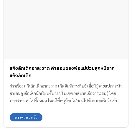
แก๊งลักเด็กอาละวาด คำสอนของพ่อแม่ช่วยลูกหนีจาก
แก๊งลักเด็ก
ข่าวเรื่อง แก๊งลักเด็กอาละวาด เกิดขึ้นที่กาฬสินธุ์ เมื่อมีผู้ชายแปลกหน้า
มาเดินจูงมือเด็กนักเรียนชั้น ป.1 ในเขตเทศบาลเมืองกาฬสินธุ์ โดย
บอกว่าจะพาไปซื้อขนม โชคดีที่หนูน้อยไม่ยอมไปด้วย และรีบวิ่งเข้า
โรงเรียนในช่วงเช้าตอนเดินมาโรงเรียน ผู้ปกครองต่างกลัวว่าจะเป็น
แก๊งลักพาตัว
ข่าวครอบครัว