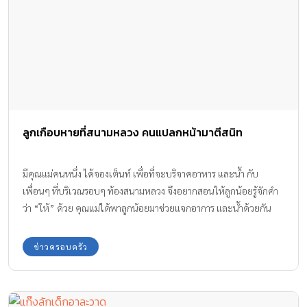
ลูกเกือบหายที่สนามหลวง คนแปลกหน้ามาตีสนิท
มีคุณแม่คนหนึ่ง ได้จองเต็นท์ เพื่อที่จะบริจาคอาหาร และน้ำ กับ
เพื่อนๆ ที่บริเวณรอบๆ ท้องสนามหลวง จึงอยากสอนให้ลูกน้อยรู้จักคำ
ว่า “ให้” ด้วย คุณแม่ได้พาลูกน้อยมาช่วยแจกอาการ และน้ำด้วยกัน
หลังจากนั้นก็พาไปกราบพระบรมศพ จนกระทั่งพบ คนแปลกหน้า มาตี
สนิท
ข่าวครอบครัว