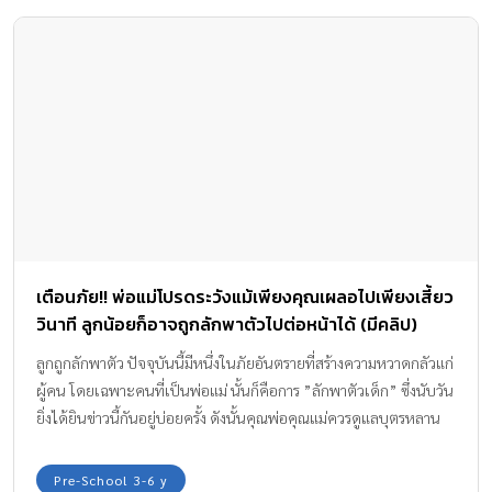
เตือนภัย!! พ่อแม่โปรดระวังแม้เพียงคุณเผลอไปเพียงเสี้ยว
วินาที ลูกน้อยก็อาจถูกลักพาตัวไปต่อหน้าได้ (มีคลิป)
พร้อมเผยกลวิธีของ “แก๊งลักเด็ก” ที่มักใช้ในปัจจุบัน
ลูกถูกลักพาตัว ปัจจุบันนี้มีหนึ่งในภัยอันตรายที่สร้างความหวาดกลัวแก่
ผู้คน โดยเฉพาะคนที่เป็นพ่อแม่ นั้นก็คือการ ”ลักพาตัวเด็ก” ซึ่งนับวัน
ยิ่งได้ยินข่าวนี้กันอยู่บ่อยครั้ง ดังนั้นคุณพ่อคุณแม่ควรดูแลบุตรหลาน
ของท่านให้ดี เพื่อไม่ให้เกิดเหตุร้ายขึ้นกับบุตรหลานของท่าน พ่อแม่
ระวัง ลูกถูกลักพาตัว ต่อหน้าต่อตา แต่ถึงแม้บางสถานที่ที่คุณพ่อคุณแม่
Pre-School 3-6 y