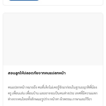
คิดว่าปลอดภัยแล้วหรือไม่น่าเกิดการลักพาตัวลูกไปได้เพราะลูกอยู่ใน
สายตาเราตลอดเวลาและห่างกันเพียงไม่กี่ก้าว ก็อาจไม่เป็นอย่างที่คุณ
คิด … ดังเช่นคลิปนี้ ซึ่งถูกบันทึกได้จากกล้องวงจรปิด ในแคลิฟอร์เนีย
ใต้ เมื่อคุณแม่ท่านหนึ่งอุ้มลูกน้อยและพาลูกสาววัย 4 ปีเข้ามาในร้าน
โทรศัพท์มือถือ เมื่อคุณแม่เดินเข้ามาในร้าน ก็กำลังยืนคุยกับลูกสาววัย
4 ปีที่อยู่เล่นอยู่ตรงหน้าประตูร้านที่เปิดอยู่ที่ห่างกันเพียงไม่กี่ก้าว …
ทันใดนั้นเองก็มีชายคนหนึ่งคว้าลากตัวลูกสาวของเธอไปต่อหน้าต่อตา
คุณแม่ที่อุ้มลูกน้อยอยู่มือหนึ่งจึงรีบวิ่งตามออกไปอย่างรวดเร็ว และดึง
ลูกมาจากการถูกลักพาตัวนั้นได้ทันท่วงที …. ไปชมคลิปกันเลยค่ะ จาก
คลิปดังกล่าวนี้…สิ่งสำคัญที่จะทำให้ลูกๆ ไม่ถูกลักพาตัวไปคือ การที่พ่อ
แม่ดูแลและเอาใจใส่ลูกๆ ไม่ว่าจะอยู่สถานที่ใดก็ตาม เนื่องจากการ
ลักพาตัวเป็นเหตุการณ์ที่ไม่สามารถคาดเดาได้ว่าจะเกิดขึ้นเมื่อไหร่
สอนลูกให้ปลอดภัยจากคนแปลกหน้า
และใครเป็นคนลงมือ อาจจะเป็นคนใกล้ตัวหรือคนที่เราไม่รู้จักย่อม
เป็นไปได้ ทั้งนี้วิธีการลักพาตัวเด็กไม่ว่าจะลักพาไปเพื่ออะไรก็ตาม แก๊ง
พวกนี้จะมีวิธีการหลอกล่อเด็กต่างๆ นานา อีกมากมาย… อ่านต่อ >>
คนแปลกหน้า หมายถึง คนที่เด็กไม่เคยรู้จักมาก่อนในฐานะญาติพี่น้อง
“เผยกลวิธีของ “แก๊งลักเด็ก” ที่มักใช้ในปัจจุบัน” คลิกหน้า 2
ครู เพื่อนเล่น เพื่อนบ้าน และอาจจะเป็นคนต่างประ เทศที่มีความแตก
ต่างจากคนไทยทั้งลักษณะรูปร่าง หน้าตา ผิวพรรณ ภาษาและกิริยา
ท่าทาง