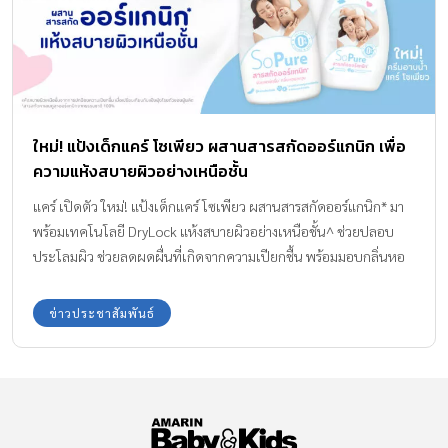
ใหม่! แป้งเด็กแคร์ โซเพียว ผสานสารสกัดออร์แกนิก เพื่อ
ความแห้งสบายผิวอย่างเหนือชั้น
แคร์ เปิดตัว ใหม่! แป้งเด็กแคร์ โซเพียว ผสานสารสกัดออร์แกนิก* มา
พร้อมเทคโนโลยี DryLock แห้งสบายผิวอย่างเหนือชั้น^ ช่วยปลอบ
ประโลมผิว ช่วยลดผดผื่นที่เกิดจากความเปียกชื้น พร้อมมอบกลิ่นหอ
มอ่อนๆจากธรรมชาติ – รู้สึกอ่อนโยนต่อผิว – สารสกัดคาเลนดูลา
ออร์แกนิกจากธรรมชาติ 100% – ปราศจากสารเคมี 6 ชนิด พาราเบน สี
ข่าวประชาสัมพันธ์
สังเคราะห์ ซิลิโคน แอลกอฮอล์ พาทาเลต ส่วนผสมที่ได้จากสัตว์ *สาร
สกัดคาเลนดูลาออร์แกนิกจากธรรมชาติ 100% แห้งสบายผิวเหนือชั้น
จากการปกป้องความเปียกชื่น เมื่อเปรียบเทียบกับแป้งฝุ่นโรยตัวของผู้
ผลิต โปรโมชั่นเปิดตัวซื้อ 2 แถม 1 ในราคาเพียง 109.- สอบถามราย
ละเอียดเพิ่มเติมและสั่งซื้อได้ที่