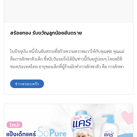
การดัก เบื่อ และจัดบ้านให้สะอาด เป็นระบียบเรียบร้อยไม่รกรุงรัง 2.
ทิ้งขยะให้เป็นที่และมิดชิดเพื่อไม่ให้หนูกิน เมื่อประชากรหนูลดลง งูก็
จะลดลงตามไปด้วย 3. ท่านใดที่ชอบเลี้ยงสัตว์ก็ควรเลี้ยงสัตว์ที่เป็น
ศัตรูกับงูเพื่อไว้ไล่งู เช่น เลี้ยงหมา แมว ห่าน เป็นต้น ฯลฯ 4. ลดแหล่งที่
สร้อยทอง รับขวัญลูกน้อยอันตราย
อยู่ จัดสภาพแวดล้อมให้ยากและไม่เหมาะสมแก่งูที่จะเข้ามาอาศัยอยู่
หรือทำรังวางไข่ อย่าทิ้งพื้นที่ให้รกซึ่งจะเป็นแหล่งให้งู สามารถหลบซ่อน
ได้เช่น การอุดรู ใส่ตะแกรงท่อระบายน้ำ หรือทุกเส้นทางที่จะเข้าไปใน
ในปัจจุบัน หนึ่งในอันตรายที่สร้างความหวาดผวาให้กับคุณพ่อ คุณแม่
ตัวบ้านกลบหลุมหรือ โพรงที่มีตามสนามหรือขอบรั้ว กำแพง ตัดกิ่งไม้ที่
คือการลักพาตัวเด็ก ซึ่งนับวันจะยิ่งได้ยินข่าวนี้กันอยู่บ่อยๆ โดยสถิติ
พาดหรือใกล้ชายคาตัวบ้านหรือรั้ว กำแพง […]
ของประเทศไทย อายุของเด็กที่ผู้ร้ายมักทำการลักพาตัว คือ การลักพา
ตัวเด็กอายุ 3-4 ขวบ โดยเฉพาะเด็กที่ใส่ สร้อยทอง ล่อตาล่อใจคนร้าย
ข่าวครอบครัว