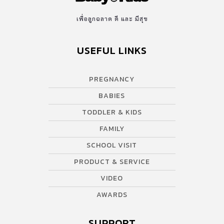
https://shopee.co.th/colgatepalmolive_official
เพื่อลูกฉลาด ดี และ มีสุข
USEFUL LINKS
PREGNANCY
BABIES
TODDLER & KIDS
FAMILY
SCHOOL VISIT
PRODUCT & SERVICE
VIDEO
AWARDS
SUPPORT