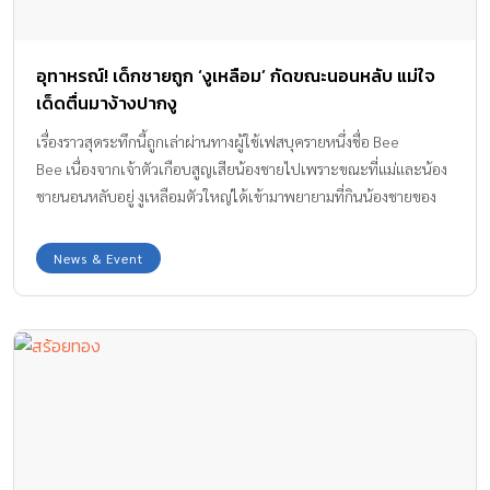
อุทาหรณ์! เด็กชายถูก ‘งูเหลือม’ กัดขณะนอนหลับ แม่ใจ
เด็ดตื่นมาง้างปากงู
เรื่องราวสุดระทึกนี้ถูกเล่าผ่านทางผู้ใช้เฟสบุครายหนึ่งชื่อ Bee
Bee เนื่องจากเจ้าตัวเกือบสูญเสียน้องชายไปเพราะขณะที่แม่และน้อง
ชายนอนหลับอยู่ งูเหลือมตัวใหญ่ได้เข้ามาพยายามที่กินน้องชายของ
เธอ โดยรายละเอียดเรื่องราวมี ดังนี้ น้องนอนอยู่กับแม่ โดนงูเหลือมกัด
ดีที่แม่คิดว่าลูกละเมอเลยใช้มือลูบหัวน้องแต่มันลื่นๆ เลยตะโกนให้
News & Event
คนในบ้าน เปิดไฟจึงได้รู้ว่าลูกตัวเองกำลังโดนงูเหลือมที่แสนจะ
หิวโหยกำลังใช้ตัวพันที่หัวและขยาบหัวลูกอยู่จึงเอามือแกะงูที่รัดหัวลูก
ออก แล้วร้องตะโกนให้ชาวบ้านช่วย นี่เป็นอุทาหรณ์ ใครมีลูกมีหลาน
ระวังระวังลูกหลานของท่านให้ดี เพราะอาจจะไม่โชคดีเหมือนน้องคน
นี้ก็ได้นะค่ะ (หากบ้านท่านไม่มิดชิด) ขณะที่ กรณีดังกล่าวถือเป็น
อุทาหรณ์ให้บ้านที่มีเด็กเล็ก ต้องระมัดระวังและหาวิธีป้องกันไม่ให้งู
หรือ สัตว์เลื้อยคลาน เข้าบ้าน เราจึงมีวิธีการป้องกันงูเข้าบ้านมาฝาก
ดังนี้ค่ะ 1. อย่าให้บ้านเราเป็นแหล่งรวมอาหารของงู เช่น กำจัดหนูโดย