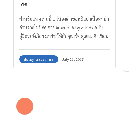
เด็ก
สำหรับบทความนี้ แม่น้องเล็กขอหยิบยกเนื้อหาน่า
อ่านจากในนิตยสาร Amarin Baby & Kids ฉบับ
คู่มือระวังภัยฯ มาฝากให้กับคุณพ่อ คุณแม่ ซึ่งเขียน
โดย คุณพศิน อินทรวงค์ เกี่ยวกับวิถีชีวิต การเลี้ยง
ลูกเชิงธรรมะ เป็นแนวทางให้คุณพ่อ คุณแม่ ที่มีลูก
สอนลูกด้วยธรรมะ
July 21, 2017
วัย 3 ขวบปีแรกของชีวิตค่ะ
1