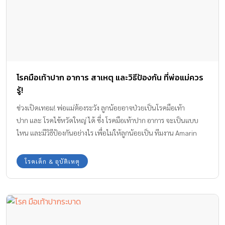
โรคมือเท้าปาก อาการ สาเหตุ และวิธีป้องกัน ที่พ่อแม่ควร
รู้!
ช่วงเปิดเทอม! พ่อแม่ต้องระวัง ลูกน้อยอาจป่วยเป็นโรคมือเท้า
ปาก และ โรคไข้หวัดใหญ่ ได้ ซึ่ง โรคมือเท้าปาก อาการ จะเป็นแบบ
ไหน และมีวิธีป้องกันอย่างไร เพื่อไม่ให้ลูกน้อยเป็น ทีมงาน Amarin
Baby & Kids มีข้อมูลพร้อมคำแนะนำ มาบอกให้ได้ทราบกันค่ะ
โรคเด็ก & อุบัติเหตุ