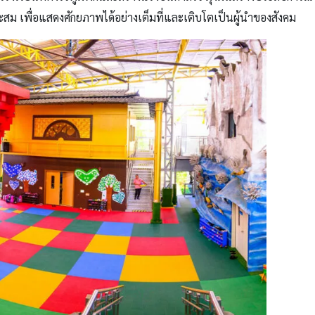
าะสม เพื่อแสดงศักยภาพได้อย่างเต็มที่และเติบโตเป็นผู้นำของสังคม