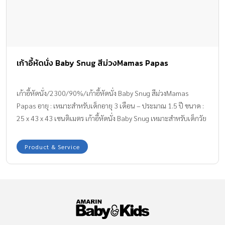
เก้าอี้หัดนั่ง Baby Snug สีม่วงMamas Papas
เก้าอี้หัดนั่ง/2300/90%/เก้าอี้หัดนั่ง Baby Snug สีม่วงMamas
Papas อายุ : เหมาะสำหรับเด็กอายุ 3 เดือน – ประมาณ 1.5 ปี ขนาด :
25 x 43 x 43 เซนติเมตร เก้าอี้หัดนั่ง Baby Snug เหมาะสำหรับเด็กวัย
กำลังหัดนั่ง ประมาณ 3 เดือนขึ้นไป สามารถปรับเปลี่ยนการใช้งานได้
ตามต้องการ ทั้งถาดรองด้านหน้าถอดออกได้ เบาะรองนั่งถอดออกได้
Product & Service
วัสดุออกแบบเพื่อง่ายต่อการทำความสะอาด ฐานกว้าง มั่นคง
/0837794505