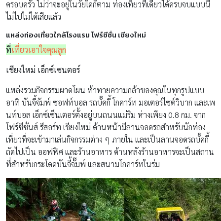
ครอบครัว ไม่ว่าจะอยู่ในวัยใดก็ตาม ท่องเที่ยวที่เดียวได้ครบจบแบบนี้
ไม่ไปไม่ได้เสียแล้ว
แหล่งท่องเที่ยวใกล้โรงแรม โฟร์ซีซั่น เชียงใหม่
ที่
เที่ยวเอาใจคุณลูก
เชียงใหม่ เอ็กซ์เซนตอร์
แหล่งรวมกิจกรรมผาดโผน ท้าทายความกล้าของคุณในทุกรูปแบบ
อาทิ บันจี้จัมพ์ ซอฟท์บอล รถบั๊คกี้ โกคาร์ท มอเตอร์ไซต์วิบาก และเพ
นท์บอล เอ็กซ์เซ็นเตอร์ตั้งอยู่บนถนนแม่ริม ห่างเพียง 0.8 กม. จาก
โฟร์ซีซั่นส์ รีสอร์ท เชียงใหม่ ด้านหน้ามีลานจอดรถสำหรับนักท่อง
เที่ยวที่จะเข้ามาเล่นกิจกรรมต่าง ๆ ภายใน และเป็นลานจอดรถบั๊คกี้
ถัดไปเป็น ออฟฟิศ และร้านอาหาร ด้านหลังร้านอาหารจะเป็นสถาน
ที่สำหรับกระโดดบันจี้จั๊มพ์ และสนามโกคาร์ทในร่ม