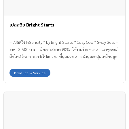
เปลสวิง Bright Starts
– เปลสวิง InGenuity™ by Bright Starts™ Cozy Coo™ Sway Seat –
ราคา 3,500 บาท – มือสองสภาพ 90% -ใช้งานง่าย ช่วยเบาแรงคุณแม่
มือใหม่ ด้วยการแกว่งไปแกว่งมาที่นุ่มนวล เบาะนั่งนุ่มละมุ่นเหมือนลูก
น้อยอยู่ในอ้อมกอดคุณแม่ ที่นั่งสามารถปรับระดับได้ด้วย มีระบบไกว
อัตโนมัติ 3 ระดับ มีโมบายห้อยให้ลูกน้อยได้มอง พร้อมเสียงเพลง
Product & Service
ธรรมชาติกล่อมลูกน้อย และปลอดภัยด้วยเข็มขัดสำหรับไว้ป้องกันลูก
น้อย -088-5240670