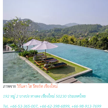
ภาพจาก
วิรันดา ไฮ รีสอร์ท เชียงใหม่
192 หมู่ 2 บางปง หางดง เชียงใหม่ 50230 ประเทศไทย
Tel. +66-53-365-007, +66-62-398-6899, +66-98-913-7699