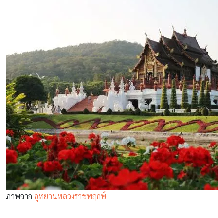
ภาพจาก
อุทยานหลวงราชพฤกษ์