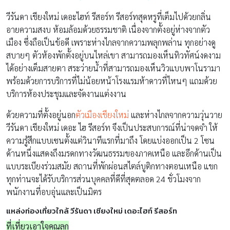
วีรันดา เชียงใหม่ เดอะไฮท์ รีสอร์ท รีสอร์ทสุดหรูที่เต็มไปด้วยกลิ่น
อายความสงบ ห้อมล้อมด้วยธรรมชาติ เนื่องจากตั้งอยู่ห่างจากตัว
เมือง ซึ่งถือเป็นข้อดี เพราะห่างไกลจากความพลุกพล่าน ทุกอย่างดู
สบายๆ ตัวห้องพักตั้งอยู่บนไหล่เขา สามารถมองเห็นทิวทัศน์งดงาม
ได้อย่างเต็มสายตา สระว่ายน้ำที่สามารถมองเห็นวิวแบบพาโนรามา
พร้อมด้วยการบริการที่ไม่น้อยหน้าโรงแรมห้าดาวที่ไหนๆ แถมด้วย
บริการห้องประชุมและจัดงานแต่งงาน
ด้วยความที่ตั้งอยู่นอก
ตัวเมืองเชียงใหม่
และห่างไกลจากความวุ่นวาย
วีรันดา เชียงใหม่ เดอะ ไฮ รีสอร์ท จึงเป็นประสบการณ์ที่น่าจดจำ ให้
ความรู้สึกแบบเซนตั้งแต่วินาทีแรกที่มาถึง โดยแบ่งออกเป็น 2 โซน
ด้านหนึ่งแสดงถึงมรดกทางวัฒนธรรมของภาคเหนือ และอีกด้านเป็น
แบบระเบียงร่วมสมัย สถานที่พักผ่อนสไตล์บูติกทางตอนเหนือ แขก
ทุกท่านจะได้รับบริการส่วนบุคคลที่ดีที่สุดตลอด 24 ชั่วโมงจาก
พนักงานที่อบอุ่นและเป็นมิตร
แหล่งท่องเที่ยวใกล้ วีรันดา เชียงใหม่ เดอะไฮท์ รีสอร์ท
ที่เที่ยวเอาใจคุณลูก