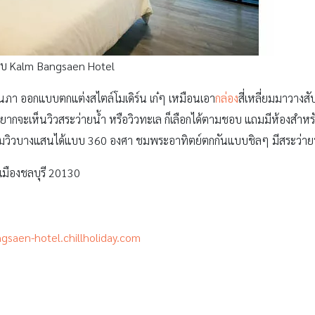
บ Kalm Bangsaen Hotel
ภา ออกแบบตกแต่งสไตล์โมเดิร์น เก๋ๆ เหมือนเอา
กล่อง
สี่เหลี่ยมมาวางส
อยากจะเห็นวิวสระว่ายน้ำ หรือวิวทะเล ก็เลือกได้ตามชอบ แถมมีห้องสำหร
ถชมวิวบางแสนได้แบบ 360 องศา ชมพระอาทิตย์ตกกันแบบชิลๆ มีสระว่ายน้ำ
เมืองชลบุรี 20130
ngsaen-hotel.chillholiday.com