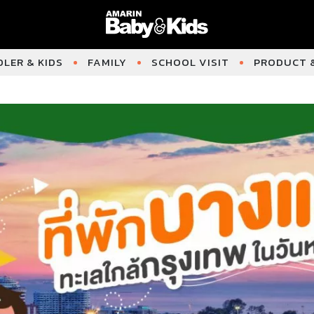
LER & KIDS
FAMILY
SCHOOL VISIT
PRODUCT &