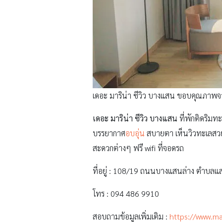
เดอะ มาริน่า ซีวิว บางแสน ขอบคุณภาพ
เดอะ มาริน่า ซีวิว บางแสน
ที่พักติดริม
บรรยากาศ
อบอุ่น
สบายตา เห็นวิวทะเลสวย
สะดวกต่างๆ ฟรี wifi ที่จอดรถ
ที่อยู่ : 108/19 ถนนบางแสนล่าง ตำบลแส
โทร : 094 486 9910
สอบถามข้อมูลเพิ่มเติม :
https://www.m