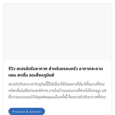
รีวิว สเปรย์ปรับอากาศ สำหรับครอบครัว อากาศสะอาด
หอม สดชื่น ลดเสี่ยงภูมิแพ้
สเปรย์ปรับอากาศ ปัจจุบันนี้มีให้เลือกใช้กันหลายยี่ห้อ มีทั้งแบบที่ช่วย
ขจัดกลิ่นไม่พึงประสงค์ต่างๆ ภายในบ้านและแบบที่ช่วยให้โล่งจมูก แต่
ที่เราจะมาแนะนำให้คุณพ่อคุณแม่ในครั้งนี้ คือสเปรย์ปรับอากาศที่ช่วย
ให้อากาศหอมสดชื่น เหมาะที่จะใช้กับห้องนอนของลูก รวมถึงทุกคนใน
บ้าน ได้หายใจเอาอากาศบริสุทธิ์เข้าปอด ที่สำคัญช่วยลดเสี่ยงจากการ
Product & Service