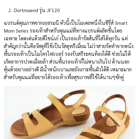
Dortmüend รุ่น JF120
แบรนด์คุณภาพจากเยอรมนี ตัวนี้เป็นโมเดลหนึ่งในซีรี่ส์ Smart
Mom Series รองเท้าสำหรับคุณแม่ที่ทางแบรนด์ผลิตขึ้นโดย
เฉพาะ โดดเด่นด้วยดีไซน์เก๋ เป็นรองเท้ารัดส้นที่ใส่ได้ทุกวัน แต่
สำคัญกว่านั้นคือวัสดุที่ใช้เป็นวัสดุพรีเมี่ยม ไม่ว่าสายรัดทำจากหนัง
พื้นรองเท้าเป็นไมโครไฟเบอร์ รองรับสรีระคนท้องได้ดี ช่วยไม่ให้
เกิดอาการปวดเมื่อยล้า ส่วนพื้นรองเท้าก็ไม่หนาเกินไป ด้านนอก
หุ้มด้วยยางอย่างดี มีน้ำหนักเบาและยังเกาะพื้นผิวได้ดี เหมาะมาก
สำหรับคุณแม่ที่อยากได้รองเท้าเพื่อสุขภาพที่ใช้ได้นานๆซักคู่