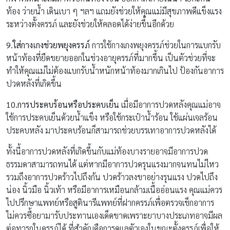
ท้อง ว่ายน้ำ เดินเบา ๆ ฯลฯ แถมยังช่วยให้คุณแม่มีสุขภาพดีแข็งแรง
ระหว่างตั้งครรภ์ และยังช่วยให้คลอดได้ง่ายขึ้นอีกด้วย
9.ใส่กางเกงช่วยพยุงครรภ์
การใช้กางเกงพยุงครรภ์ช่วยในการแบกรับ
หน้าท้องที่ยืดขยายออกในช่วงอายุครรภ์ที่มากขึ้น เป็นตัวช่วยที่จะ
ทำให้คุณแม่ไม่ต้องแบกรับน้ำหนักหน้าท้องมากเกินไป ป้องกันอาการ
ปวดหลังที่เกิดขึ้น
10.การประคบร้อนหรือประคบเย็น
เมื่อมีอาการปวดหลังคุณแม่อาจ
ใช้การประคบเย็นด้วยน้ำแข็ง หรือใช้กระเป๋าน้ำร้อน ใช้แผ่นเจลร้อน
ประคบหลัง มาประคบร้อนก็สามารถช่วยบรรเทาอาการปวดหลังได้
ทั้งนี้อาการปวดหลังที่เกิดขึ้นกับแม่ท้องบางรายอาจมีอาการปวด
ธรรมดาสามารถทนได้ แต่หากมีอาการปวดรุนแรงมากจนทนไม่ไหว
รวมถึงอาการปวดร้าวไปถึงก้น ปวดร้าวลงขาอย่างรุนแรง ปวดไปถึง
น่อง นิ้วมือ นิ้วเท้า หรือมีอาการเหมือนกล้ามเนื้ออ่อนแรง คุณแม่ควร
ไปปรึกษาแพทย์หรือสูตินารีแพทย์ที่ฝากครรภ์เพื่อตรวจเช็กอาการ
ไม่ควรซื้อยามารับประทานเองเด็ดขาดเพราะยาบางประเภทอาจมีผล
ต่อทารกในครรภ์ได้ ที่สำคัญคือการดูแลตัวเองในขณะตั้งครรภ์เพื่อให้