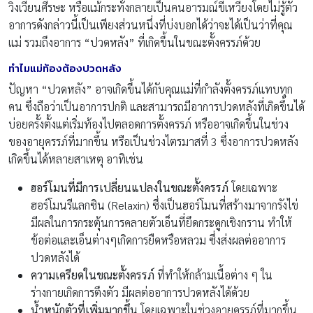
วิงเวียนศีรษะ หรือแม้กระทั่งกลายเป็นคนอารมณ์ขี้เหวี่ยงโดยไม่รู้ตัว
อาการดังกล่าวนี้เป็นเพียงส่วนหนึ่งที่บ่งบอกได้ว่าจะได้เป็นว่าที่คุณ
แม่ รวมถึงอาการ “ปวดหลัง” ที่เกิดขึ้นในขณะตั้งครรภ์ด้วย
ทำไมแม่ท้องต้องปวดหลัง
ปัญหา “ปวดหลัง” อาจเกิดขึ้นได้กับคุณแม่ที่กำลังตั้งครรภ์แทบทุก
คน ซึ่งถือว่าเป็นอาการปกติ และสามารถมีอาการปวดหลังที่เกิดขึ้นได้
บ่อยครั้งตั้งแต่เริ่มท้องไปตลอดการตั้งครรภ์ หรืออาจเกิดขึ้นในช่วง
ของอายุครรภ์ที่มากขึ้น หรือเป็นช่วงไตรมาสที่ 3 ซึ่งอาการปวดหลัง
เกิดขึ้นได้หลายสาเหตุ อาทิเช่น
ฮอร์โมนที่มีการเปลี่ยนแปลงในขณะตั้งครรภ์
โดยเฉพาะ
ฮอร์โมนรีแลกซิน (Relaxin) ซึ่งเป็นฮอร์โมนที่สร้างมาจากรังไข่
มีผลในการกระตุ้นการคลายตัวเอ็นที่ยึดกระดูกเชิงกราน ทำให้
ข้อต่อและเอ็นต่างๆเกิดการยืดหรือหลวม ซึ่งส่งผลต่ออาการ
ปวดหลังได้
ความเครียดในขณะตั้งครรภ์
ที่ทำให้กล้ามเนื้อต่าง ๆ ใน
ร่างกายเกิดการตึงตัว มีผลต่ออาการปวดหลังได้ด้วย
น้ำหนักตัวที่เพิ่มมากขึ้น
โดยเฉพาะในช่วงอายุครรภ์ที่มากขึ้น