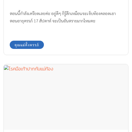
ตอนนี้กำลังเครียดเลยค่ะ อยู่ดีๆ ก็รู้สึกเหมือนจะเจ็บท้องคลอดเอา
ตอนอายุครรภ์ 17 สัปดาห์ จะเป็นอันตรายมากไหมคะ
คุณแม่ตั้งครรภ์