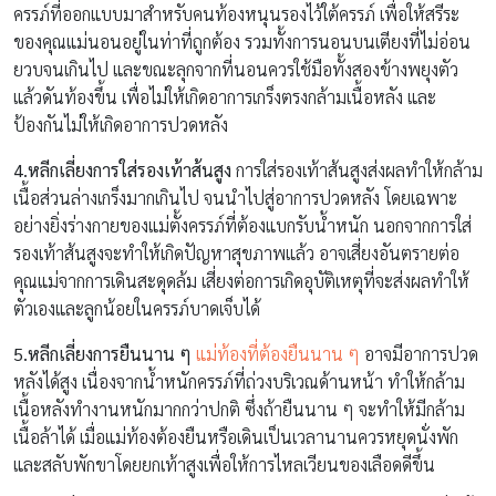
ครรภ์ที่ออกแบบมาสำหรับคนท้องหนุนรองไว้ใต้ครรภ์ เพื่อให้สรีระ
ของคุณแม่นอนอยู่ในท่าที่ถูกต้อง รวมทั้งการนอนบนเตียงที่ไม่อ่อน
ยวบจนเกินไป และขณะลุกจากที่นอนควรใช้มือทั้งสองข้างพยุงตัว
แล้วดันท้องขึ้น เพื่อไม่ให้เกิดอาการเกร็งตรงกล้ามเนื้อหลัง และ
ป้องกันไม่ให้เกิดอาการปวดหลัง
4.หลีกเลี่ยงการใส่รองเท้าส้นสูง
การใส่รองเท้าส้นสูงส่งผลทำให้กล้าม
เนื้อส่วนล่างเกร็งมากเกินไป จนนำไปสู่อาการปวดหลัง โดยเฉพาะ
อย่างยิ่งร่างกายของแม่ตั้งครรภ์ที่ต้องแบกรับน้ำหนัก นอกจากการใส่
รองเท้าส้นสูงจะทำให้เกิดปัญหาสุขภาพแล้ว อาจเสี่ยงอันตรายต่อ
คุณแม่จากการเดินสะดุดล้ม เสี่ยงต่อการเกิดอุบัติเหตุที่จะส่งผลทำให้
ตัวเองและลูกน้อยในครรภ์บาดเจ็บได้
5.หลีกเลี่ยงการยืนนาน ๆ
แม่ท้องที่ต้องยืนนาน ๆ
อาจมีอาการปวด
หลังได้สูง เนื่องจากน้ำหนักครรภ์ที่ถ่วงบริเวณด้านหน้า ทำให้กล้าม
เนื้อหลังทำงานหนักมากกว่าปกติ ซึ่งถ้ายืนนาน ๆ จะทำให้มีกล้าม
เนื้อล้าได้ เมื่อแม่ท้องต้องยืนหรือเดินเป็นเวลานานควรหยุดนั่งพัก
และสลับพักขาโดยยกเท้าสูงเพื่อให้การไหลเวียนของเลือดดีขึ้น