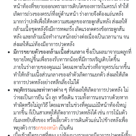
หน้าท้องที่ขยายออกเพราะการเติบโตของทารกในครรภ์ ทำให้
เกิดการถ่วงของครรภ์ที่อยู่ด้านหน้า ร่างกายจึงต้องแอ่นหลัง
มากกว่าปกติเพื่อให้คงความสมดุลของกระดูกสันหลัง ส่งผลให้
กล้ามเนื้อชุดหลังจึงมีการหดเกร็ง เกิดแรงกดตรงข้อกระดูกสัน
หลัง และกล้ามเนื้อทำงานหนักอย่างต่อเนื่องเป็นเวลานาน จน
ส่งผลให้แม่ท้องมีอาการปวดหลัง
มีการขยายตัวของกล้ามเนื้อส่วนกลาง
ซึ่งเป็นผลมาจากมดลูกที่
ขยายใหญ่ขึ้นเพื่อรองรับทารกน้อยที่มีการเจริญเติบโตขึ้น
ภายในร่างกายของคุณแม่ โดยเฉพาะในช่วงที่อายุครรภ์มากขึ้น
ทำให้กล้ามเนื้อส่วนกลางของลำตัวเกิดการแยกตัว ส่งผลให้เกิด
อาการปวดหลังอย่างหลีกเลี่ยงไม่ได้
พฤติกรรมและท่าทางต่าง ๆ
ที่ส่งผลให้เกิดอาการปวดหลัง ไม่
ว่าจะเป็นการยืน นั่ง ลุก หรือเดิน รวมทั้งการนอนราบด้วยหาก
ทำผิดหรือไม่ถูกวิธี โดยเฉพาะในช่วงที่คุณแม่มีหน้าท้องใหญ่
มากขึ้น ก็เป็นสาเหตุให้เกิดอาการปวดหลังได้ เช่น การโน้มตัว
ก้มลงหยิบสิ่งของ หรือเอี้ยวตัว การเดินตัวแอ่นไปข้างหลังเพื่อ
พยุงตัว การ
ยกของหนัก
เป็นต้น
เมื่อเข้าสู่ไตรมาสที่สอง แม่ท้องบางรายอาจมีอาการปวดหลังขึ้น