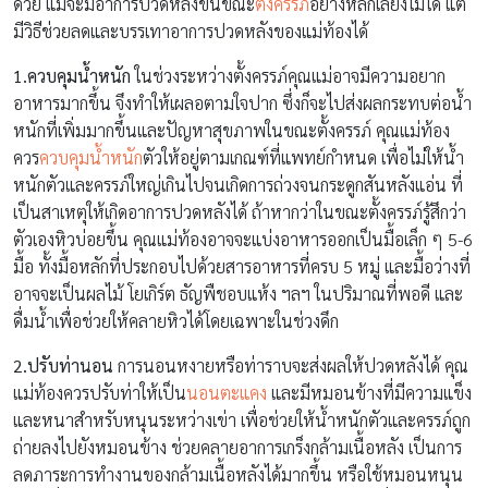
ด้วย แม้จะมีอาการปวดหลังขึ้นขณะ
ตั้งครรภ์
อย่างหลีกเลี่ยงไม่ได้ แต่
มีวิธีช่วยลดและบรรเทาอาการปวดหลังของแม่ท้องได้
1.ควบคุมน้ำหนัก
ในช่วงระหว่างตั้งครรภ์คุณแม่อาจมีความอยาก
อาหารมากขึ้น จึงทำให้เผลอตามใจปาก ซึ่งก็จะไปส่งผลกระทบต่อน้ำ
หนักที่เพิ่มมากขึ้นและปัญหาสุขภาพในขณะตั้งครรภ์ คุณแม่ท้อง
ควร
ควบคุมน้ำหนัก
ตัวให้อยู่ตามเกณฑ์ที่แพทย์กำหนด เพื่อไม่ให้น้ำ
หนักตัวและครรภ์ใหญ่เกินไปจนเกิดการถ่วงจนกระดูกสันหลังแอ่น ที่
เป็นสาเหตุให้เกิดอาการปวดหลังได้ ถ้าหากว่าในขณะตั้งครรภ์รู้สึกว่า
ตัวเองหิวบ่อยขึ้น คุณแม่ท้องอาจจะแบ่งอาหารออกเป็นมื้อเล็ก ๆ 5-6
มื้อ ทั้งมื้อหลักที่ประกอบไปด้วยสารอาหารที่ครบ 5 หมู่ และมื้อว่างที่
อาจจะเป็นผลไม้ โยเกิร์ต ธัญพืชอบแห้ง ฯลฯ ในปริมาณที่พอดี และ
ดื่มน้ำเพื่อช่วยให้คลายหิวได้โดยเฉพาะในช่วงดึก
2.ปรับท่านอน
การนอนหงายหรือท่าราบจะส่งผลให้ปวดหลังได้ คุณ
แม่ท้องควรปรับท่าให้เป็น
นอนตะแคง
และมีหมอนข้างที่มีความแข็ง
และหนาสำหรับหนุนระหว่างเข่า เพื่อช่วยให้น้ำหนักตัวและครรภ์ถูก
ถ่ายลงไปยังหมอนข้าง ช่วยคลายอาการเกร็งกล้ามเนื้อหลัง เป็นการ
ลดภาระการทำงานของกล้ามเนื้อหลังได้มากขึ้น หรือใช้หมอนหนุน