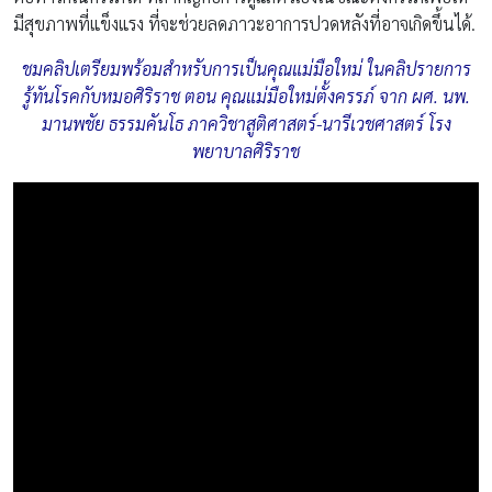
มีสุขภาพที่แข็งแรง ที่จะช่วยลดภาวะอาการปวดหลังที่อาจเกิดขึ้นได้.
ชมคลิปเตรียมพร้อมสำหรับการเป็นคุณแม่มือใหม่ ในคลิปรายการ
รู้ทันโรคกับหมอศิริราช ตอน คุณแม่มือใหม่ตั้งครรภ์ จาก ผศ. นพ.
มานพชัย ธรรมคันโธ ภาควิชาสูติศาสตร์-นารีเวชศาสตร์ โรง
พยาบาลศิริราช