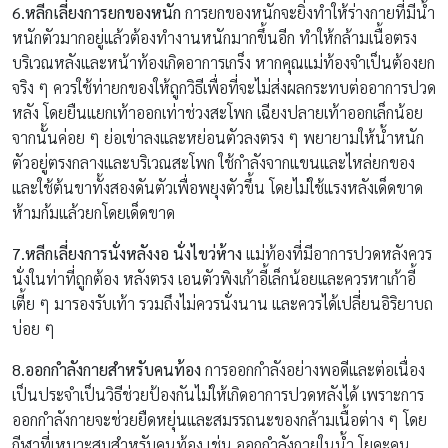
6.หลีกเลี่ยงการยกของหนัก
การยกของหนักจะยิ่งทำให้ร่างกายที่มีน้ำ
หนักตัวมากอยู่แล้วต้องทำงานหนักมากขึ้นอีก ทำให้กล้ามเนื้อตรง
บริเวณหลังและหน้าท้องเกิดอาการเกร็ง หากคุณแม่ท้องจำเป็นต้องยก
จริง ๆ ควรใช้ท่ายกของให้ถูกวิธีเพื่อที่จะไม่ส่งผลกระทบต่ออาการปวด
หลัง โดยยืนแยกเท้าออกเท่าช่วงสะโพก เฉียงปลายเท้าออกเล็กน้อย
จากนั้นค่อย ๆ ย่อเข่าลงและหย่อนตัวลงตรง ๆ พยายามให้น้ำหนัก
ตัวอยู่ตรงกลางและบริเวณสะโพก ใช้กำลังจากแขนและไหล่ยกของ
และใช้ต้นขาทั้งสองดันตัวเพื่อพยุงตัวขึ้น โดยไม่ใช้แรงหลังเด็ดขาด
ห้ามก้มแล้วยกโดยเด็ดขาด
7.หลีกเลี่ยงการนั่งหลังงอ นั่งไขว่ห้าง
แม่ท้องที่มีอาการปวดหลังควร
นั่งในท่าที่ถูกต้อง หลังตรง เอนตัวพิงเก้าอี้เล็กน้อยและควรหาเก้าอี้
เตี้ย ๆ มารองรับเท้า รวมถึงไม่ควรนั่งนาน และควรได้เปลี่ยนอิริยาบถ
บ่อย ๆ
8.ออกกำลังกายสำหรับคนท้อง
การออกกำลังอย่างพอดีและต่อเนื่อง
เป็นประจำเป็นวิธีช่วยป้องกันไม่ให้เกิดอาการปวดหลังได้ เพราะการ
ออกกำลังกายจะช่วยยืดหยุ่นและสมรรถนะของกล้ามเนื้อต่าง ๆ โดย
กีฬาที่เหมาะสมสำหรับคนท้อง เช่น ออกกำลังกายในน้ำ โยคะคน