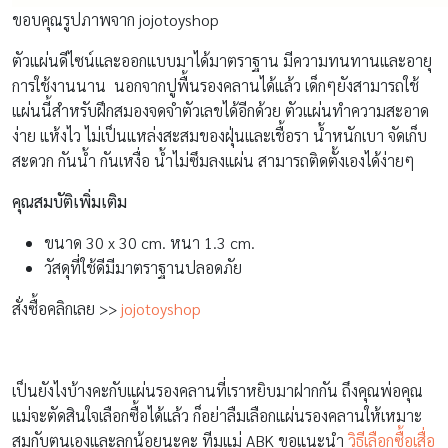
ขอบคุณรูปภาพจาก jojotoyshop
ตัวแผ่นดีไซน์และออกแบบมาได้มาตราฐาน มีความทนทานและอายุ
การใช้งานนาน นอกจากปูพื้นรองคลานได้แล้ว เด็กๆยังสามารถใช้
แผ่นนี้สำหรับฝึกสมองจดจำตัวเลขได้อีกด้วย ตัวแผ่นทำความสะอาด
ง่าย แห้งไว ไม่เป็นแหล่งสะสมของฝุ่นและเชื้อรา น้ำหนักเบา จัดเก็บ
สะดวก กันน้ำ กันเหงื่อ น้ำไม่ซึมลงแผ่น สามารถติดตั้งเองได้ง่ายๆ
คุณสมบัติเพิ่มเติม
ขนาด 30 x 30 cm. หนา 1.3 cm.
วัสดุที่ใช้ดีมีมาตราฐานปลอดภัย
สั่งซื้อคลิกเลย >>
jojotoyshop
เป็นยังไงบ้างคะกับแผ่นรองคลานที่เราหยิบมาฝากกัน ถึงคุณพ่อคุณ
แม่จะตัดสินใจเลือกซื้อได้แล้ว ก็อย่าลืมเลือกแผ่นรองคลานให้เหมาะ
สมกับตนเองและลูกน้อยนะคะ ทีมแม่ ABK ขอแนะนำ
วิธีเลือกซื้อเสื่อ