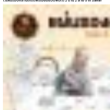
1.แผ่นรองคลานเกรดพรีเมี่ยมแบบพับได้ 2 ด้าน 2 ลาย จาก Saker