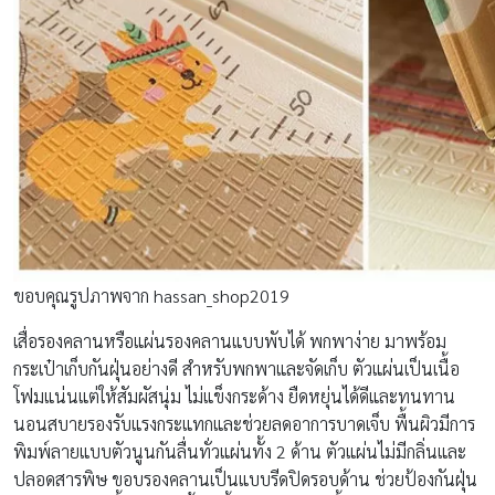
ขอบคุณรูปภาพจาก hassan_shop2019
เสื่อรองคลานหรือแผ่นรองคลานแบบพับได้ พกพาง่าย มาพร้อม
กระเป๋าเก็บกันฝุ่นอย่างดี สำหรับพกพาและจัดเก็บ ตัวแผ่นเป็นเนื้อ
โฟมแน่นแต่ให้สัมผัสนุ่ม ไม่แข็งกระด้าง ยืดหยุ่นได้ดีและทนทาน
นอนสบายรองรับแรงกระแทกและช่วยลดอาการบาดเจ็บ พื้นผิวมีการ
พิมพ์ลายแบบตัวนูนกันลื่นทั่วแผ่นทั้ง 2 ด้าน ตัวแผ่นไม่มีกลิ่นและ
ปลอดสารพิษ ขอบรองคลานเป็นแบบรีดปิดรอบด้าน ช่วยป้องกันฝุ่น