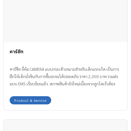
คาร์ซีท
คาร์ซีท ยี่ห้อ CAMERA แบบกระเช้าเหมาะสำหรับเด็กแรกเกิด เป็นการ
ฝึกให้เด็กนั่งชินกับการขึ้นรถจะได้ปลอดภัย ราคา 2,000 บาท รวมส่ง
แบบ EMS เรียบร้อยแล้ว. สภาพสินค้ายังใหม่เนื่องจากลูกโตเร็วต้อง
เปลี่ยนเป็นไซส์ใหญ่กว่าเดิม สนจัยติดต่อคุณ รินรดา line ID rinzy_rin
📞081-9976194
Product & Service