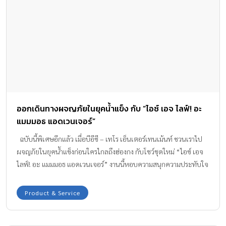
ออกเดินทางผจญภัยในยุคน้ำแข็ง กับ “ไอซ์ เอจ ไลฟ์! อะ
แมมมอธ แอดเวนเจอร์”
ฉบับนี้พิเศษอีกแล้ว เมื่อบีอีซี – เทโร เอ็นเตอร์เทนเม้นท์ ชวนเราไป
ผจญภัยในยุคน้ำแข็งก่อนใครไกลถึงฮ่องกง กับโชว์ชุดใหม่ “ไอซ์ เอจ
ไลฟ์! อะ แมมมอธ แอดเวนเจอร์” งานนี้หอบความสนุกความประทับใจ
กลับมาเต็มๆ การผจญภัยครั้งใหม่ของผองเพื่อนยุคน้ำ
แข็ง ใครที่เคยหลงรักตัวละครจากอนิเมชั่นเรื่องดัง“ไอซ์ เอจ”
Product & Service
ต้องห้ามพลาดการแสดงสดครั้งนี้ เพราะตัวละครอย่าง ซิด แมนนี่ ดิเอ
โก้และผองเพื่อนจะออกมาโลดแล่นบนเวทีลานน้ำแข็ง เพื่อสร้างความ