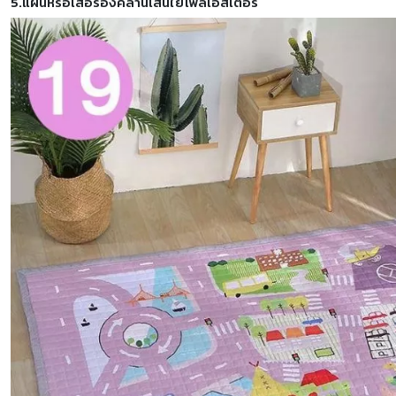
5.แผ่นหรือเสื่อรองคลานเส้นใยโพลีเอสเตอร์