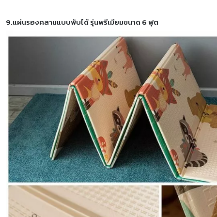
9.แผ่นรองคลานแบบพับได้ รุ่นพรีเมียมขนาด 6 ฟุต