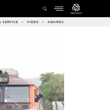
 SERVICE
VIDEO
AWARDS