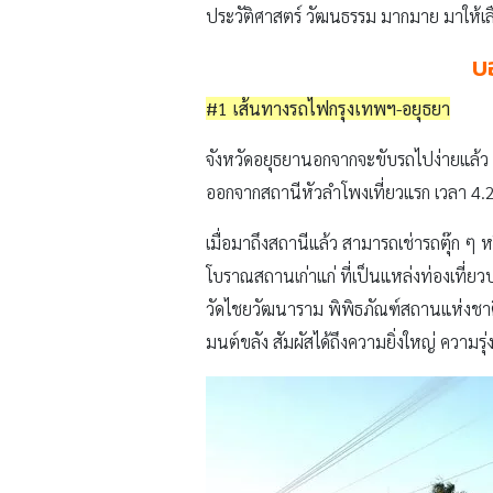
ประวัติศาสตร์ วัฒนธรรม มากมาย มาให้เลื
บ
#1 เส้นทางรถไฟกรุงเทพฯ-อยุธยา
จังหวัดอยุธยานอกจากจะขับรถไปง่ายแล้ว เด
ออกจากสถานีหัวลำโพงเที่ยวแรก เวลา 4.20 
เมื่อมาถึงสถานีแล้ว สามารถเช่ารถตุ๊ก ๆ ห
โบราณสถานเก่าแก่ ที่เป็นแหล่งท่องเที่ยว
วัดไชยวัฒนาราม พิพิธภัณฑ์สถานแห่งชาติเ
มนต์ขลัง สัมผัสได้ถึงความยิ่งใหญ่ ความรุ