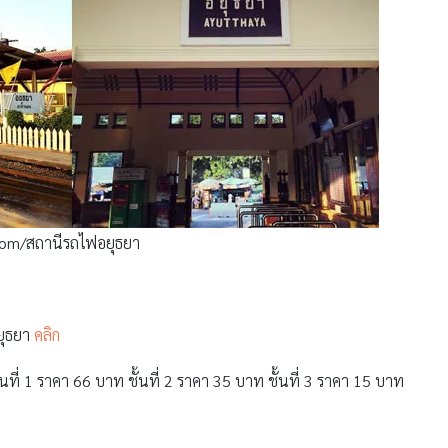
com/สถานีรถไฟอยุธยา
ยุธยา
คลิก
้นที่ 1 ราคา 66 บาท ชั้นที่ 2 ราคา 35 บาท ชั้นที่ 3 ราคา 15 บาท