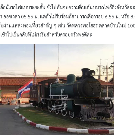
็กนั่งรถไฟแบบระยะสั้น ยังไม่ทันจบความตื่นเต้นบนรถไฟก็ถึงจังหวัดฉะเ
พฯ ออกเวลา 05.55 น. แต่ถ้าไม่รีบร้อนก็สามารถเลือกรอบ 6.55 น. หรือ 8.
่านแหล่งท่องเที่ยวสำคัญ ๆ เช่น วัดหลวงพ่อโสธร ตลาดบ้านใหม่ 100 ปี
เช้าไปเย็นกลับที่ไม่เร่งรีบสำหรับครอบครัวพอดีค่ะ