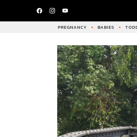
PREGNANCY
BABIES
TODD