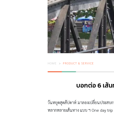
HOME
PRODUCT & SERVICE
บอกต่อ 6 เส้น
วันหยุดสุดสัปดาห์ มาลองเปลี่ยนประสบก
หลากหลายเส้นทาง แบบ ฯ One day trip ทีม