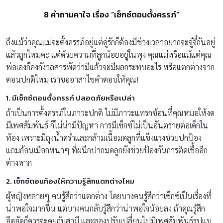
8 คำถามคาใจ เรื่อง “เซ็กซ์ตอนตั้งครรภ์”
ถึงแม้ว่าคุณแม่จะตั้งครรภ์อยู่แต่คู่รักก็ต้องมีช่วงเวลาอยากจะจู๋จี๋กันอยู่
แล้วถูกไหมคะ แต่ด้วยความที่ลูกน้อยอยู่ในพุง คุณแม่หรือแม้แต่คุณ
พ่อเองก็คงกังวลสารพัดว่ามีแล้วจะมีผลกระทบอะไร หรือแตกต่างจาก
ตอนปกติไหม เราขออาสาไขคำตอบให้คุณ!
1. มีเซ็กซ์ตอนตั้งครรภ์ ปลอดภัยหรือเปล่า
ถ้าเป็นการตั้งครรภ์ในภาวะปกติ ไม่มีภาวะแทรกซ้อนที่คุณหมอให้งด
มีเพศสัมพันธ์ ก็ไม่น่ามีปัญหา การมีเซ็กซ์ไม่เป็นอันตรายต่อเด็กใน
ท้อง เพราะมีถุงน้ำคร่ำและกล้ามเนื้อมดลูกที่แข็งแรงช่วยปกป้อง
แถมก้อนเมือกหนาๆ ที่ผนึกปากมดลูกยังช่วยป้องกันการติดเชื้ออีก
ต่างหาก
2. เซ็กซ์ตอนท้องให้ความรู้สึกแตกต่างไหม
ผู้หญิงหลายๆ คนรู้สึกว่าแตกต่าง โดยบางคนรู้สึกว่าเซ็กซ์เป็นเรื่องที่
น่าพอใจมากขึ้น แต่บางคนกลับรู้สึกว่าน่าพอใจน้อยลง ถ้าคุณรู้สึก
อึดอัดก็ควรจะคุยกับสามี และลองปรับเปลี่ยนไปมีเพศสัมพันธ์รูปแบ