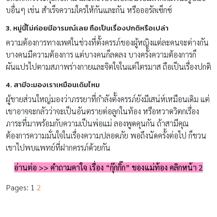
บอื่นๆ เช่น สำเร็จความใคร่ให้กันและกัน หรือออรัลเซ็กซ์
3. หมู่นี้ไม่ค่อยมีอารมณ์เลย ถือเป็นเรื่องปกติหรือเปล่า
ความต้องการทางเพศในช่วงที่ตั้งครรภ์ของผู้หญิงแต่ละคนจะต่างกัน
บางคนมีความต้องการ แต่บางคนก็ลดลง บางครั้งความต้องการก็
ผันแปรไปตามสภาพร่างกายและจิตใจในแต่ไตรมาส ถือเป็นเรื่องปกติ
4. สามีจะมองเราเหมือนเดิมไหม
ผู้ชายส่วนใหญ่มองว่าภรรยาที่กำลังตั้งครรภ์ยังมีเสน่ห์เหมือนเดิม แต่
เขาอาจจะกลัวว่าจะเป็นอันตรายต่อลูกในท้อง หรือหวาดวิตกเรื่อง
ภาระที่มาพร้อมกับความเป็นพ่อแม่ ลองพูดคุนกัน ถ้าสามีคุณ
ต้องการความมั่นใจในเรื่องความปลอดภัย พอถึงนัดครั้งต่อไป ก็ชวน
เขาไปพบแพทย์ที่ฝากครรภ์ด้วยกัน
อ่านต่อ >> คำถามคาใจ เรื่อง “กุ๊กกิ๊ก” ของแม่ท้อง คลิกหน้า 2
Pages:
1
2