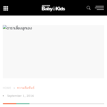
HOME
ความสัมพันธ์
September 1, 2016