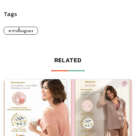
Tags
ดาราเลี้ยงลูกเอง
RELATED