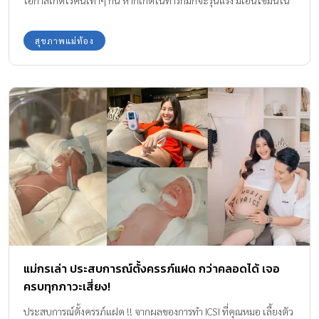
โอกาสเกิดโรคนี้เท่าๆ กัน หากเกิดในทารกมักจะรุนแรง มีเอ็นไซมน์ใน
เซลล์ต่ำกว่าร้อยละ 1 ในผู้ใหญ่มักมีเอ็นไซมน์ในเซลล์ประมาณร้อยละ
2-40 อาการจึงรุนแรงน้อยกว่าเด็กทารก วิธีการรักษาโรคนี้คือการให้ยา
สุขภาพแม่ท้อง
ไมโอไซมน์
แม่กรเล่า ประสบการณ์ตั้งครรภ์แฝด กว่าคลอดได้ เจอ
ครบทุกภาวะเสี่ยง!
ประสบการณ์ตั้งครรภ์แฝด !! จากผลของการทำ ICSI ที่คุณหมอ เลี้ยงตัว