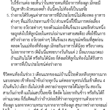
ไปใช้งานต่อ จะเห็นว่าในหลายคนที่มีอาการท้องผูก มักจะมี
ปัญหาสิว ผิวหมองคล้ำ อันนี้คนไม่ท้องก็เป็นนะจ๊ะ
ร่างกายได้รับคุณค่าสารอาหารที่มีประโยชน์ไม่เพียงพอ อาหาร
ต่างๆ ที่แม่รับประทานเข้าไป ส่วนหนึ่งก็ใช้ในการหล่อเลี้ยง
ร่างกาย อวัยวะต่างๆ ของตัวแม่เองให้แข็งแรง และอีกส่วนหนึ่ง
จะถูกส่งไปให้ลูกน้อยในครรภ์(ผ่านทางสายสะดือ) เพื่อใช้ในการ
สร้างร่างกาย อวัยวะต่างๆ ให้แข็งแรง สมบูรณ์พร้อมที่สุดก่อน
คลอด ในแม่ท้องที่ท้องผูก มักจะกินอาหารได้น้อย หรือบางคน
ไม่อยากอาหาร (ดิฉันนี่แหละบางวันกินแค่ 2 มื้อแบบแมวดม)
ถ้าแม่กินไม่ได้ หรือกินได้น้อย ก็ส่งผลให้ลูกในท้องไม่ได้รับสาร
อาหารที่เป็นประโยชน์ต่อร่างกาย
ชีวิตคนท้องในช่วง 3 เดือนแรกของแม่บ้านนี้โรยด้วยกลีบกุหลาบมาก
นะบอกเลย เข้าห้องน้ำขับถ่ายทุกวัน แต่พออายุครรภ์เริ่มเข้าเดือน 4
เป็นต้นไป เอ๊ะ!! เริ่มไม่ปกติ เพราะถ่ายอุจจาระได้ไม่ทุกวัน สองวัน
สามวันถ่ายที แม่ไม่แฮปปี้เลยจ๊ะ อึดอัด ไม่อยากกินข้าว หรือกินได้ก็
เท่าแมวดม ก็เริ่มคิดแล้วว่าถ้าปล่อยให้ร่างกายถูกรุกรานด้วยอาการ
ท้องผูก นอกจากความทรมานจากอาการท้องผูก สุขภาพร่างกายจะแย่