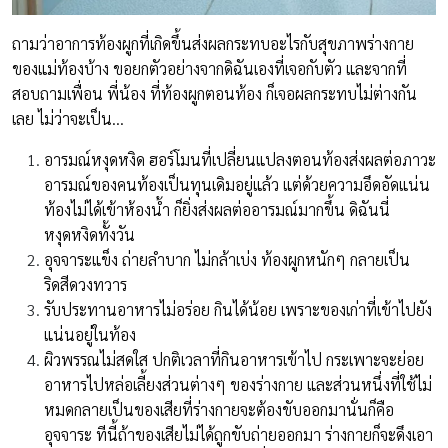
ถามว่าอาการท้องผูกที่เกิดขึ้นส่งผลกระทบอะไรกับสุขภาพร่างกาย
ของแม่ท้องบ้าง ขอยกตัวอย่างจากดิฉันเองที่เจอกับตัว และจากที่
สอบถามเพื่อน พี่น้อง ที่ท้องผูกตอนท้อง ก็เจอผลกระทบไม่ต่างกัน
เลย ไม่ว่าจะเป็น…
อารมณ์หงุดหงิด ฮอร์โมนที่เปลี่ยนแปลงตอนท้องส่งผลต่อภาวะ
อารมณ์ของคนท้องเป็นทุนเดิมอยู่แล้ว แต่ด้วยความอึดอัดแน่น
ท้องไม่ได้เข้าห้องน้ำ ก็ยิ่งส่งผลต่ออารมณ์มากขึ้น ดิฉันนี่
หงุดหงิดทั้งวัน
อุจจาระแข็ง ถ่ายลำบาก ไม่กล้าเบ่ง ท้องผูกหนักๆ กลายเป็น
ริดสีดวงทวาร
รับประทานอาหารไม่อร่อย กินได้น้อย เพราะของเก่าที่เข้าไปยัง
แน่นอยู่ในท้อง
ผิวพรรณไม่สดใส ปกติเวลาที่กินอาหารเข้าไป กระเพาะจะย่อย
อาหารไปหล่อเลี้ยงส่วนต่างๆ ของร่างกาย และส่วนหนึ่งที่ใช้ไม่
หมดกลายเป็นของเสียที่ร่างกายจะต้องขับออกมานั่นก็คือ
อุจจาระ ทีนี้ถ้าของเสียไม่ได้ถูกขับถ่ายออกมา ร่างกายก็จะดึงเอา