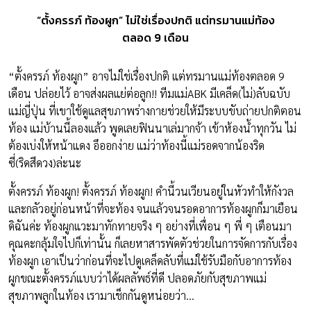
“ตั้งครรภ์ ท้องผูก” ไม่ใช่เรื่องปกติ แต่ทรมานแม่ท้อง
ตลอด 9 เดือน
“ตั้งครรภ์ ท้องผูก” อาจไม่ใช่เรื่องปกติ แต่ทรมานแม่ท้องตลอด 9
เดือน ปล่อยไว้ อาจส่งผลแย่ต่อลูก!!
ทีมแม่ABK
มีเคล็ด(ไม่)ลับฉบับ
แม่ญี่ปุ่น ที่เขาใช้ดูแลสุขภาพร่างกายช่วยให้มีระบบขับถ่ายปกติตอน
ท้อง แม่บ้านนี้ลองแล้ว พูดเลยฟินนาเล่มากจ้า เข้าห้องน้ำทุกวัน ไม่
ต้องเบ่งให้หน้าแดง อึออกง่าย แม่ว่าท้องนี้แม่รอดจากน้องริด
ซี่(ริดสีดวง)ล่ะนะ
ตั้งครรภ์ ท้องผูก! ตั้งครรภ์ ท้องผูก! คำนี้วนเวียนอยู่ในหัวทำให้กังวล
และกลัวอยู่ก่อนหน้าที่จะท้อง จนแล้วจนรอดอาการท้องผูกก็มาเยือน
ดิฉันค่ะ ท้องผูกแวะมาทักทายจริง ๆ อย่างที่เพื่อน ๆ พี่ ๆ เตือนมา
คุณคะกลุ้มใจไปก็เท่านั้น ก็เลยหาสารพัดตัวช่วยในการจัดการกับเรื่อง
ท้องผูก เอาเป็นว่าก่อนที่จะไปดูเคล็ดลับที่แม่ใช้รับมือกับอาการท้อง
ผูกขณะตั้งครรภ์แบบว่าได้ผลลัพธ์ที่ดี ปลอดภัยกับสุขภาพแม่
สุขภาพลูกในท้อง เรามาเช็กกันดูหน่อยว่า…