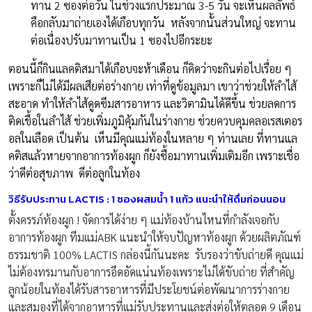
ทาน 2 ซองต่อวัน ในช่วงแรกประมาณ 3-5 วัน จะเห็นผลลัพธ์
คือกลับมาถ่ายเองได้เกือบทุกวัน หลังจากนั้นส่วนใหญ่ จะทาน
ต่อเนื่องปรับมาทานเป็น 1 ซองไปอีกระยะ
ตอนนี้ก็กินแลคติสมาได้เกือบจะห้าเดือน ก็คิดว่าจะกินต่อไปเรื่อย ๆ
เพราะก็ไม่ได้มีผลเสียต่อร่างกาย เท่าที่ดูข้อมูลมา เขาว่าช่วยให้ลำไส้
สะอาด ทำให้ลำไส้ดูดซึมสารอาหาร และวิตามินได้ดีขึ้น ช่วยลดการ
ติดเชื้อในลำไส้ ช่วยเพิ่มภูมิคุ้มกันในร่างกาย ช่วยควบคุมคลอเรสเตอร
อลในเลือด เป็นต้น เห็นมีคุณแม่ท้องในหลาย ๆ ท่านเลย ที่ทานแล
คติสแล้วหายจากอาการท้องผูก ก็ยังซื้อมาทานเพิ่มเติมอีก เพราะเชื่อ
ว่าดีต่อสุขภาพ ดีต่อลูกในท้อง
วิธีรับประทาน
LACTIS :
1 ซองผสมน้ำ 1 แก้ว แนะนำให้ดื่มก่อนนอน
ตั้งครรภ์ท้องผูก ! จัดการได้ง่าย ๆ แม่ท้องบ้านไหนที่กำลังเจอกับ
อาการท้องผูก ทีมแม่ABK แนะนำให้จบปัญหาท้องผูก ด้วยผลิตภัณฑ์
ธรรมชาติ 100% LACTIS กล่องนี้กันนะคะ รับรองว่าขับถ่ายดี คุณแม่
ไม่ต้องทรมานกับอาการอึดอัดแน่นท้องเพราะไม่ได้ขับถ่าย ที่สำคัญ
ลูกน้อยในท้องได้รับสารอาหารที่มีประโยชน์ต่อพัฒนาการร่างกาย
และสมองที่ได้จากอาหารที่แม่รับประทานและส่งต่อให้ตลอด 9 เดือน