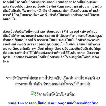
จากนั้นให้คาดเข็มขัดนิรภัยตามปกติ แต่หลังจากคาดเข็มขัดนิรภัย
แล้ว ต้องปรับแต่งสายเข็มขัดนิรภัยให้เหมาะสมและใส่ใจมากกว่าเดิม
เข็มขัดนิรภัยที่พาดผ่านหน้าตัก หรือแนวสะโพก ต้องดึงลงมาต่ำกว่า
ครรภ์ ให้อยู่ในแนวสะโพกพอดี แล้วดึงให้กระชับ อย่าปล่อยให้หลวม
จนเกินไป
ส่วนเข็มขัดนิรภัยที่พาดผ่านมายังแนวบ่า ให้ผ่านร่องไหล่พอดีแนว
เข็มขัดให้พาดผ่านระหว่างกลางออก ถ้าเป็นรถที่สามารถปรับระยะสูง/
ต่ำของเข็มขัดนิรภัยได้ ควรปรับให้เหมาะสม ให้เข็มขัดนิรภัยพาดผ่าน
ร่องไหล่ให้พอดี เพราะเมื่อเกิดอุบัติเหตุขึ้น เข็มขัดนิรภัยจะได้ทำงาน
อย่างเต็มประสิทธิภาพ เมื่อท่านั่งถูกต้อง ปรับแนวเข็มขัดนิรภัยให้ถูก
ต้องอย่างที่กล่าวไว้ ไม่ต้องกังวลว่าเด็กจะได้รับอันตราย เนื่องจาก
จุดรับแรงของร่างกายเมื่อเข็มขัดนิรภัยรั้งไว้ จะอยู่ที่สะโพกกับร่อง
ไหล่
หากยังนึกภาพไม่ออก ตามไปชมคลิป เรื่องบันดาลใจ ตอนที่ 43
การคาดเข็มขัดนิรภัยของคุณแม่ตั้งครรภ์ กันเลยค่ะ
ชมคลิป >> การคาดเข็มขัดนิรภัยของคุณแม่ตั้งครรภ์ที่ถูกต้อง