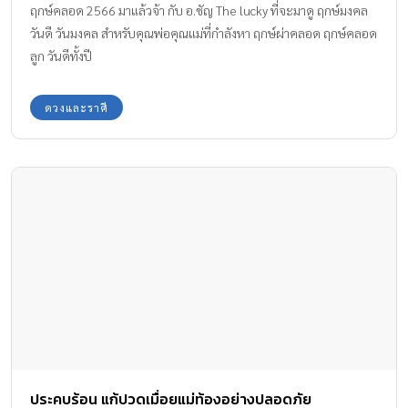
ฤกษ์คลอด 2566 มาแล้วจ้า กับ อ.ชัญ The lucky ที่จะมาดู ฤกษ์มงคล
วันดี วันมงคล สำหรับคุณพ่อคุณแม่ที่กำลังหา ฤกษ์ผ่าคลอด ฤกษ์คลอด
ลูก วันดีทั้งปี
ดวงและราศี
ประคบร้อน แก้ปวดเมื่อยแม่ท้องอย่างปลอดภัย