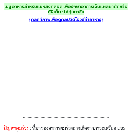
เมนู
อาหารสำหรับแม่หลังคลอด เพื่อรักษาอาการเจ็บแผลผ่าตัดหรือ
ที่ฝีเย็บ
: ไก่ตุ๋นยาจีน
(คลิกที่ภาพเพื่อดูคลิปวีดีโอวิธีทำอาหาร)
……………………………………………………………….
ปัญหาผมร่วง
: ที่มาของอาการผมร่วงอาจเกิดจากภาวะเครียด และ
การเปลี่ยนแปลงตามธรรมชาติของฮอร์โมนช่วงหลังคลอด ทำให้
เส้นผมหยุดเจริญเติบโตชั่วคราว หรือการรับประทานอาหารไม่
สมดุลก็ทำให้เกิดอาการนี้ได้
ซึ่งอาหารที่คุณแม่
ควรรับประทาน ต้อง
เป็นอาหารที่มีแร่ธาตุสังกะสี ธาตุเหล็ก แมงกานีส กำมะถัน
ไอโอดีน ไบโอติน โอเมก้า 3 และเพิ่มอาหารที่มีประโยชน์กับ
เส้นผม รวมไปถึงการบำรุงรักษาอาการผมร่วงภายนอกด้วยวิธีแบบ
ธรรมชาติจากสมุนไพร
(อ่านต่อ
>>
“15 สูตรรักษาอาการผมร่วง
ด้วยสมุนไพร”
)
⇓