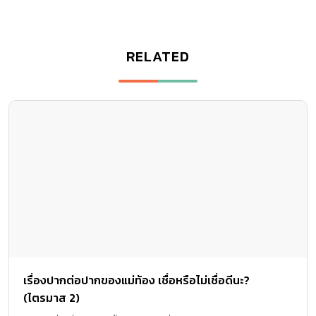
เรื่องปากต่อปากของแม่ท้อง เชื่อหรือไม่เชื่อดีนะ?
(ไตรมาส 2)
“ความเชื่อเกี่ยวกับการตั้งครรภ์” แม้เลี่ยงได้ยาก แต่คุณเลือกอยู่กับ
ความเชื่ออย่างสงบสุขได้ค่ะ บทความนี้เรามาต่อกันด้วย "ความเชื่อ" ใน
ไตรมาสที่สองค่ะ
อาหาร และโภชนาการ