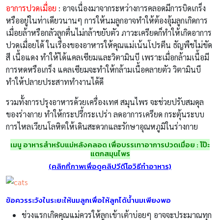
การไหลเวียนโลหิตให้เดินสะดวกและรักษาอุณหภูมิในร่างกาย
เมนู อาหารสำหรับแม่หลังคลอด เพื่อบรรเทาอาการปวดเมื่อย : โป๊ะ
แตกสมุนไพร
(คลิกที่ภาพเพื่อดูคลิปวีดีโอวิธีทำอาหาร)
ข้อควรระวังในระยะให้นมลูกเพื่อให้ลูกได้น้ำนมเพียงพอ
ช่วงแรกเกิดคุณแม่ควรให้ลูกเข้าเต้าบ่อยๆ อาจจะประมาณทุก
2-3 ชั่วโมง เพื่อกระตุ้นให้น้ำนมมา
ไม่ปล่อยนมคัดเต้านานเกิน 3-4 ชั่วโมง เมื่อลูกทิ้งช่วงห่างใน
การดูดกระตุ้น ร่างกายจะผลิตน้ำนมน้อยลง
ควร นอนหลับและพักผ่อนให้เพียงพอ
รักษาอารมณ์ ไม่โกรธง่าย ไม่ซึมเศร้า สดชื่นเสมอ น้ำนมจะ
หลั่งได้ดี
รับประทานอาหารอย่างชาญฉลาด งดอาหารเป็นโทษ เช่น
สารพิษจากกรดไขมันทรานส์ (ขนม เค้ก คุกกี้) ไอศกรีม น้ำแข็ง
ควรงดและหลีกเลี่ยงอาหารต้องห้าม อาหารแสลงและเครื่อง
ดื่มบางประเภทที่อาจมีผลต่อร่างกายคุณแม่และอาจทำให้