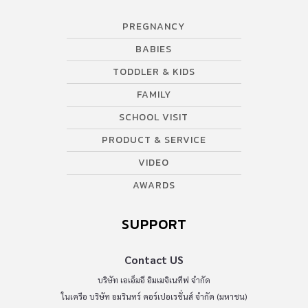
AWARDS
SUPPORT
Contact US
บริษัท เอเอ็มอี อิมเมจิเนทีฟ จำกัด
ในเครือ บริษัท อมรินทร์ คอร์เปอเรชั่นส์ จำกัด (มหาชน)
Tel : 0-2422-9999 ต่อ 4510
สนใจลงโฆษณากับเว็บไซต์ Amarin Baby&Kids
Tel : 02-422-9999 ต่อ 4775
Email :
abkofficial@amarin.co.th
Report an issue or send feedback
0-2422-9999 ต่อ 4180
(จันทร์ - ศุกร์ เวลา 09.00 - 18.00 น)
bdcx@amarin.co.th
Privacy Policy