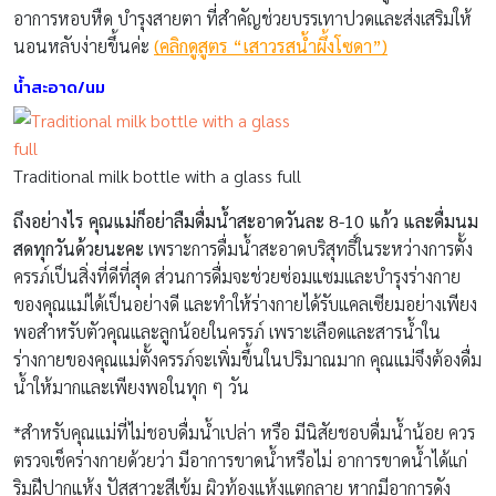
อาการหอบหืด บำรุงสายตา ที่สำคัญช่วยบรรเทาปวดและส่งเสริมให้
นอนหลับง่ายขึ้นค่ะ
(คลิกดูสูตร “เสาวรสน้ำผึ้งโซดา”)
น้ำสะอาด/นม
Traditional milk bottle with a glass full
ถึงอย่างไร คุณแม่ก็อย่าลืมดื่มน้ำสะอาดวันละ 8-10
แก้ว และดื่มนม
สดทุกวันด้วยนะคะ
เพราะการดื่มน้ำสะอาดบริสุทธิ์ในระหว่างการตั้ง
ครรภ์เป็นสิ่งที่ดีที่สุด ส่วนการดื่มจะช่วยซ่อมแซมและบำรุงร่างกาย
ของคุณแม่ได้เป็นอย่างดี และทำให้ร่างกายได้รับแคลเซียมอย่างเพียง
พอสำหรับตัวคุณและลูกน้อยในครรภ์ เพราะเลือดและสารน้ำใน
ร่างกายของคุณแม่ตั้งครรภ์จะเพิ่มขึ้นในปริมาณมาก คุณแม่จึงต้องดื่ม
น้ำให้มากและเพียงพอในทุก ๆ วัน
*สำหรับคุณแม่ที่ไม่ชอบดื่มน้ำเปล่า หรือ มีนิสัยชอบดื่มน้ำน้อย ควร
ตรวจเช็คร่างกายด้วยว่า มีอาการขาดน้ำหรือไม่ อาการขาดน้ำได้แก่
ริมฝีปากแห้ง ปัสสาวะสีเข้ม ผิวท้องแห้งแตกลาย หากมีอาการดัง