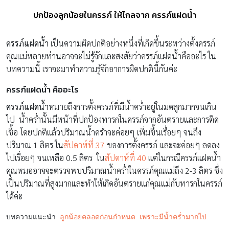
ปกป้องลูกน้อยในครรภ์ ให้ไกลจาก ครรภ์แฝดน้ำ
ครรภ์แฝดน้ำ
เป็นความผิดปกติอย่างหนึ่งที่เกิดขึ้นระหว่างตั้งครรภ์
คุณแม่หลายท่านอาจจะไม่รู้จักและสงสัยว่าครรภ์แฝดน้ำคืออะไร ใน
บทความนี้ เราจะมาทำความรู้จักอาการผิดปกตินี้กันค่ะ
ครรภ์แฝดน้ำ คืออะไร
ครรภ์แฝดน้ำ
หมายถึงการตั้งครรภ์ที่มีน้ำคร่ำอยู่ในมดลูกมากจนเกิน
ไป น้ำคร่ำนั้นมีหน้าที่ปกป้องทารกในครรภ์จากอันตรายและการติด
เชื้อ โดยปกติแล้วปริมาณน้ำคร่ำจะค่อยๆ เพิ่มขึ้นเรื่อยๆ จนถึง
ปริมาณ 1 ลิตร ใน
สัปดาห์ที่ 37
ของการตั้งครรภ์ และจะค่อยๆ ลดลง
ไปเรื่อยๆ จนเหลือ 0.5 ลิตร ใน
สัปดาห์ที่ 40
แต่ในกรณีครรภ์แฝดน้ำ
คุณหมออาจจะตรวจพบปริมาณน้ำคร่ำในครรภ์คุณแม่ถึง 2-3 ลิตร ซึ่ง
เป็นปริมาณที่สูงมากและทำให้เกิดอันตรายแก่คุณแม่กับทารกในครรภ์
ได้ค่ะ
บทความแนะนำ
ลูกน้อยคลอดก่อนกำหนด เพราะมีน้ำคร่ำมากไป