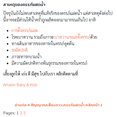
สาเหตุของครรภ์แฝดน้ำ
ปัจจุบันยังไม่พบสาเหตุที่แท้จริงของครรภ์แฝดน้ำ แต่สาเหตุดังต่อไป
นี้อาจจะมีส่วนให้น้ำคร่ำถูกผลิตออกมามากจนเกินไป อาทิ
การตั้งครรภ์แฝด
โรคเบาหวาน รวมถึงภาวะ
เบาหวานขณะตั้งครรภ์
ด้วย
ทางเดินอาหารของทารกในครรภ์อุดตัน
รกผิดปกติ
ภาวะทารกบวมน้ำ
มีความผิดปกติทางพันธุกรรมของทารกในครรภ์
เลี้ยงลูกให้ เก่ง ดี มีสุข ไปกับเรา คลิกติดตามที่
Amarin Baby & Kids
อ่านต่อ 4 สัญญาณเสี่ยงภาวะครรภ์แฝดน้ำ คลิกหน้า 2
Pages:
1
2
3