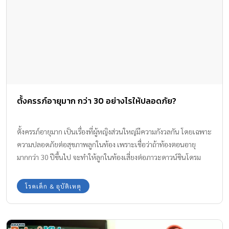
ตั้งครรภ์อายุมาก กว่า 30 อย่างไรให้ปลอดภัย?
ตั้งครรภ์อายุมาก เป็นเรื่องที่ผู้หญิงส่วนใหญ่มีความกังวลกัน โดยเฉพาะ
ความปลอดภัยต่อสุขภาพลูกในท้อง เพราะเชื่อว่าถ้าท้องตอนอายุ
มากกว่า 30 ปีขึ้นไป จะทำให้ลูกในท้องเสี่ยงต่อภาวะดาวน์ซินโดรม
และแม่ก็เสี่ยงต่อภาวะแท้งคุกคาม ฯลฯ ที่อาจเกิดขึ้นได้ขณะตั้งครรภ์
ทีมงาน Amarin Baby & Kids มีคำแนะนำสำหรับผู้หญิงที่จะท้องตอน
โรคเด็ก & อุบัติเหตุ
อายุมากแล้ว มาฝากค่ะ