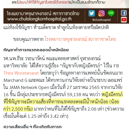
แม่ท้องใช้กัญชา ห้ามเด็ดขาด ทำลูกในท้องตายหรือผิดปกติ
ขอบคุณภาพจาก
โรงพยาบาลจุฬาลงกรณ์ สภากาชาดไทย
กัญชาทำทารกแรกคลอดน้ำหนักน้อย
รศ.นพ.ธีระ วรธนารัตน์ คณะแพทยศาสตร์ จุฬาลงกรณ์
มหาวิทยาลัย ได้ให้ความรู้เรื่อง “กัญชากับหญิงมีครรภ์” ไว้ใน FB
Thira Woratanarat
โดยระบุว่า ข้อมูลทางการแพทย์นั้นชัดเจนมาก
Marchand G และคณะ ได้ทบทวนงานวิจัยอย่างเป็นระบบ เผยแพร่
ใน JAMA Network Open เมื่อวันที่ 27 มกราคม 2565 จากงานวิจัย
16 ชิ้น มีกลุ่มประชากรหญิงมีครรภ์ 59,138 คน พบว่า
หญิงมีครรภ์
ที่ใช้กัญชาจะมีความเสี่ยงที่ทารกแรกคลอดจะมีน้ำหนักน้อย (น้อย
กว่า 2,500 กรัม)
มากกว่าคนที่ไม่ได้ใช้กัญชาถึง 2.06 เท่า [ช่วงความ
เชื่อมั่นตั้งแต่ 1.25 เท่าถึง 3.42 เท่า]
ความเสี่ยงอื่น ๆ ที่จะเกิดกับทารก