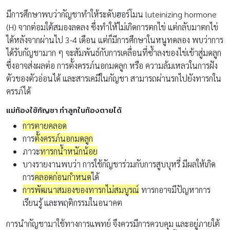
มีการศึกษาพบว่ากัญชาทำให้ระดับฮอร์โมน luteinizing hormone
(H) จากต่อมใต้สมองลดลง ซึ่งทำให้ไม่เกิดการตกไข่ แต่กลับมาตกไข่
ได้หลังจากผ่านไป 3-4 เดือน แต่ก็มีการศึกษาในหนูทดลอง พบว่าการ
ได้รับกัญชามาก ๆ จะสัมพันธ์กับการเคลื่อนที่ซ้ำลงของไข่เข้าสู่มดลูก
ซึ่งอาจส่งผลต่อ การตั้งครรภ์นอกมดลูก หรือ ความล้มเหลวในการฝัง
ตัวของตัวอ่อนได้ และสารเคมีในกัญชา สามารถผ่านรกไปยังทารกใน
ครรภ์ได้
แม่ท้องใช้กัญชา ทำลูกในท้องตายได้
การตายคลอด
การ
ตั้งครรภ์นอกมดลูก
ภาวะ
ทารกน้ำหนักน้อย
บางรายงานพบว่า การใช้กัญชาร่วมกับการสูบบุหรี่ มีผลให้เกิด
การ
คลอดก่อนกำหนด
ได้
การพัฒนาสมองของทารกไม่สมบูรณ์
ทารกอาจมีปัญหาการ
เรียนรู้ และพฤติกรรมในอนาคต
การนำกัญชามาใช้ทางการแพทย์ จึงควรมีการควบคุม และอยู่ภายใต้