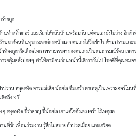
ำร้ายลูก
านทำสติ๊กเกอร์ และเรียกให้กลับบ้านพร้อมกัน แต่ตนเองยังไม่ว่าง อีกสัก
ังร้านยกก้อนหินทุบกระจกส่องหน้าแตก ตนเองได้วิ่งเข้าไปห้ามปรามและบอก
็นหน้าท้องถูกกรีดเลือดไหล เพราะภรรยาของตนเองเป็นคนอารมณ์ร้อน เวลาท
ารคลุ้มคลั่งบ่อยๆ ทำให้สามีคนก่อนหน้านี้เลิกรากันไป โชคดีที่คุณหม
รปรวน หงุดหงิด อารมณ์เสีย น้อยใจ ซึมเศร้า สาเหตุเป็นเพราะฮอร์โมนท
ิตถึง 3 ปี
หงุดหงิด ขี้รำคาญ ขี้น้อยใจ เอาแต่ใจตัวเอง เศร้า ไร้เหตุผล
านที่รัก เพื่อนร่วมงาน รู้สึกไม่สบายตัวปวดเมื่อย และเครียด