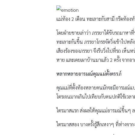
แม่ท้อง 2 เดือน ทะเลาะกับสามี กรีดท้องท
โดยฝ่ายชายเล่าว่า ภรรยาได้ขับรถมาหาที่ร้
ทะเลาะกันขึ้น ภรรยาโกรธจัดวิ่งเข้าไปหล
เสียงร้องของภรรยา จึงรีบวิ่งไปที่รถ เห
หาย และเคยเผาบ้านมาแล้ว 2 ครั้ง จากอาก
หลากหลายอารมณ์คุณแม่ตั้งครรภ์
คุณแม่ที่ตั้งท้องหลายคนมักจะมีอารมณ์แป
โตรเจนมากเกินไปเทียบกับคนปกติใช้เวลาผล
ไตรมาสแรก ส่งผลให้คุณแม่อารมณ์ขึ้นๆ ลงๆ 
ไตรมาสสอง บางครั้งรู้สึกเหงาๆ ที่ห่างจากง