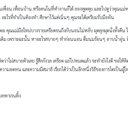
นเพื่อน เพื่อนบ้าน หรือคนในที่ทำงานก็ได้ ลองพูดคุย และไปดูว่าคุณแม่พวก
 อะไรที่จำเป็นต้องทำ ศึกษาไว้แต่เนิ่นๆ คุณจะได้เตรียมรับมือทัน
 คุณแม่มือใหม่บางรายเครียดจนถึงกับนอนไม่หลับ ผุดลุกผุดนั่งทั้งคืน 
ว่าเดิม เพราะฉะนั้น หาอะไรสบายๆ ทำก่อนนอน ดื่มนมร้อนๆ อาบน้ำอุ่น
ว่าไม่สบายตัวเลย รู้สึกกังวล เครียด แย่ไปหมดแล้ว จะทำยังไงดี ขอให้คิ
ั้งความอดทน และความมีสมาธิ เรียกได้ว่าเป็นอีกหนึ่งวิธีของการโตเป็นผู้ใ
ยลพาเรนติ้ง