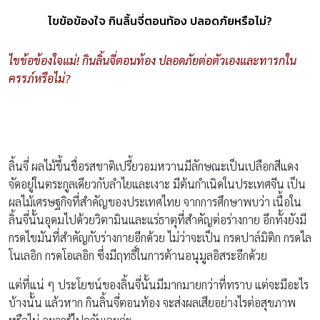
ไขข้อข้องใจ กินลิ้นจี่ตอนท้อง ปลอดภัยหรือไม่?
ไขข้อข้องใจแม่! กินลิ้นจี่ตอนท้อง ปลอดภัยต่อตัวเองและทารกใน
ครรภ์หรือไม่?
ลิ้นจี่ ผลไม้ขึ้นชื่อรสชาติเปรี้ยวอมหวานมีลักษณะเป็นเปลือกสีแดง
จัดอยู่ในตระกูลเดียวกับลำไยและเงาะ มีต้นกำเนิดในประเทศจีน เป็น
ผลไม้เศรษฐกิจที่สำคัญของประเทศไทย จากการศึกษาพบว่า เนื้อใน
ลิ้นจี่นั้นอุดมไปด้วยวิตามินและแร่ธาตุที่สำคัญต่อร่างกาย อีกทั้งยังมี
กรดไขมันที่สำคัญกับร่างกายอีกด้วย ไม่ว่าจะเป็น กรดปาล์มิติก กรดไล
โนเลอิก กรดโอเลอิก ซึ่งมีฤทธิ์ในการต้านอนุมูลอิสระอีกด้วย
แต่ที่แน่ ๆ ประโยชน์ของลิ้นจี่นั้นมีมากมายกว่าที่ทราบ แต่จะมีอะไร
บ้างนั้น แล้วหาก กินลิ้นจี่ตอนท้อง จะส่งผลเสียอย่างไรต่อสุขภาพ