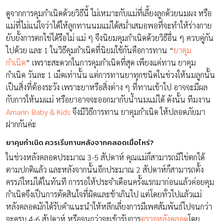
ดูจากการคุมกำเนิดด้วยวิธีนี้ ไม่เหมาะกับแม่ที่เลี้ยงลูกด้วยนมผง หรือ
แม่ที่ไม่แน่ใจว่าได้ให้ลูกทานนมแม่ได้สม่ำเสมอพอที่จะทำให้ร่างกาย
ยับยั้งการตกไข่ได้รือไม่ แม่ ๆ จึงนิยมคุมกำเนิดด้วยวิธีอื่น ๆ ควบคู่กัน
ไปด้วย และ 1 ในวิธีคุมกำเนิดที่นิยมใช้กันคือการทาน “
ยาคุม
กำเนิด
” เพราะสะดวกในการคุมกำเนิดที่สุด เพียงแค่ทาน ยาคุม
กำเนิด วันละ 1 เม็ดเท่านั้น แต่การทานยาทุกชนิดในช่วงให้นมลูกนั้น
เป็นสิ่งที่ต้องระวัง เพราะยาหรือสิ่งต่าง ๆ ที่ทานเข้าไป อาจจะมีผล
กับการให้นมแม่ หรือยาอาจจะออกมากับน้ำนมแม่ได้ ดังนั้น ทีมงาน
Amarin Baby & Kids
จึงมีวิธีการทาน ยาคุมกำเนิด ให้ปลอดภัยมา
ฝากกันค่ะ
ยาคุมกำเนิด ควรเริ่มทานหลังจากคลอดเมื่อไหร่?
ในช่วงหลังคลอดประมาณ 3-5 สัปดาห์ คุณแม่ก็สามารถมีไข่ตกได้
ตามปกติแล้ว และหลังจากนั้นอีกประมาณ 2 สัปดาห์ก็สามารถตั้ง
ครรภ์ใหม่ได้ในทันที การรอให้ประจำเดือนครั้งแรกมาก่อนแล้วค่อยคุม
กำเนิดจึงเป็นการตัดสินใจที่ผิดและช้าเกินไป แต่โดยทั่วไปแล้วแม่
หลังคลอดมักได้รับคำแนะนำให้หลีกเลี่ยงการมีเพศสัมพันธ์ไปจนกว่า
จะครบ 4-6 สัปดาห์ หรือจนกว่าจะเข้ารับการ
ตรวจหลังคลอด
โดย