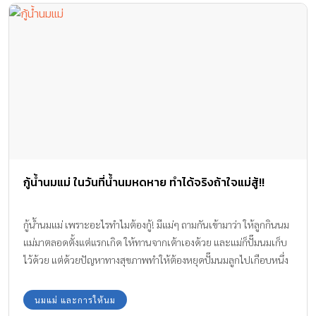
กู้น้ำนมแม่ ในวันที่น้ำนมหดหาย ทำได้จริงถ้าใจแม่สู้!!
กู้น้ำนมแม่ เพราะอะไรทำไมต้องกู้! มีแม่ๆ ถามกันเข้ามาว่า ให้ลูกกินนม
แม่มาตลอดตั้งแต่แรกเกิด ให้ทานจากเต้าเองด้วย และแม่ก็ปั๊มนมเก็บ
ไว้ด้วย แต่ด้วยปัญหาทางสุขภาพทำให้ต้องหยุดปั๊มนมลูกไปเกือบหนึ่ง
เดือน แล้วพอจะกลับมาให้ลูกกินนมแม่น้ำนมก็ไม่ค่อยมีออกมา แบบนี้
จะกู้นมแม่กลับมาได้หรือเปล่า? ทีมงาน Amarin Baby & Kids มีคำตอบ
นมแม่ และการให้นม
มาให้ค่ะ