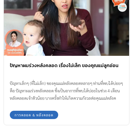
ปัญหาผมร่วงหลังคลอด เรื่องไม่เล็ก ของคุณแม่ลูกอ่อน
ปัญหาเล็กๆ (ที่ไม่เล็ก) ของคุณแม่หลังคลอดหลายๆ ท่านที่พบได้บ่อยๆ
คือ ปัญหาผมร่วงหลังคลอด ซึ่งเป็นอาการที่พบได้บ่อยในช่วง 4 เดือน
หลังคลอดเจ้าตัวน้อย บางครั้งทำให้เกิดความกังวลต่อคุณแม่หลังค
ลอดพอสมควร เรามาดูถึงสาเหตุ และวิธีการที่จะช่วยแก้ปัญหานี้ โดย
พญ. ภัสสิรา วารินศิริรักษ์ จากเพจ หมอสูติประตูถัดไป By Dr.Praew
การคลอด & หลังคลอด
Dr.Kim กันค่ะ