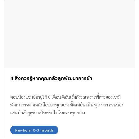
4 สิ่งควรรู้หากคุณกลัวลูกพัฒนาการช้า
ตอนน้องแชมป์อายุได้ 8 เดือน ดิฉันเริ่มกังวลเพราะพี่สาวของเขามี
พัฒนาการตามหนังสือบอกทุกอย่าง ตั้งแต่ยืน เดิน พูด ฯลฯ ส่วนน้อง
แชมป์กลับดูค่อยเป็นค่อยไปในแทบทุกอย่าง
Newborn 0-3 month