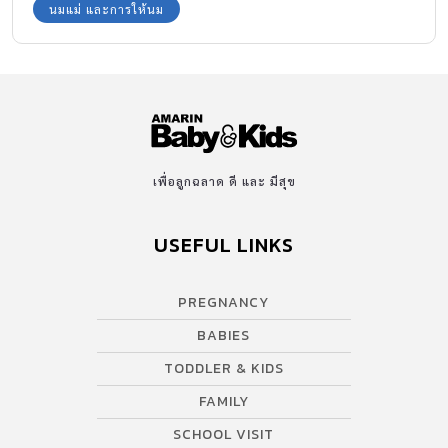
กันมากมายทั่วโลก อย่างเช่น องค์การอนามัยโลก กําหนดไว้ว่า ควรให้
นมแม่ และการให้นม
นมแม่อย่างน้อย6เดือนในขณะที่ American Academy of Pediatrics
แนะนําว่าควรให้นมแม่อย่างน้อย1ปี แต่โดยทั่วไปคือ ให้นมแม่จนกว่า
ลูกจะมีน้ำหนักตัว 4เท่า ของแรกคลอด เช่น แรกคลอดมีน้ำหนัก 3
กิโลกรัม 4 เท่าก็คือ 12 กิโลกรัม ซึ่งเฉลี่ยแล้วเท่ากับอายุ 2 ขวบ
เพื่อลูกฉลาด ดี และ มีสุข
USEFUL LINKS
PREGNANCY
BABIES
TODDLER & KIDS
FAMILY
SCHOOL VISIT