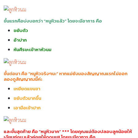
ขั้นแรกคือบ่งบอกว่า “หนูหิวแล้ว” โดยจะมีอาการ คือ
ขยับตัว
อ้าปาก
หันศีรษะเข้าหาหัวนม
ขั้นต่อมา คือ “หนูหิวจริงๆนะ” หากแม่ยังมองสัญญาณแรกไม่ออก
ลองดูสัญญาณนี้ค่ะ
เหยียดแขนขา
ขยับตัวมากขึ้น
เอามือเข้าปาก
และขั้นสุดท้าย คือ “หนูหิวมาก” *** โดยคุณแม่ต้องปลอบลูกน้อยให้
เงียบก่อน แล้วค่อยให้ดูดนม!! โดยจะมีอาการ คือ