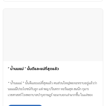
“ น้ำนมแม่ ” นั้นดีและแน่ที่สุดแล้ว
“ น้ำนมแม่ ” นั้นดีและแน่ที่สุดแล้ว คนส่วนใหญ่พอจะทราบอยู่แล้วว่า
นมแม่มีประโยชน์กับลูก แต่ พญ.ปวินทรา หะริณสุต สมนึก กุมาร
เวชศาสตร์ โรงพยาบาลบํารุงราษฎร์ จะมาบอกเล่ามากขึ้น ในแง่ของ
ทางการแพทย์ว่า นมแม่สําคัญอย่างไร ทําไมถึงต้องมีการรณรงค์ให้นมแม่