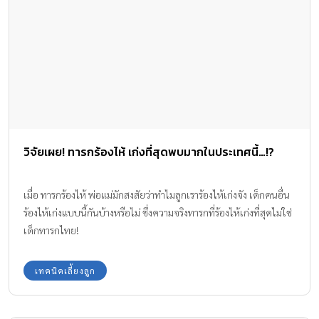
วิจัยเผย! ทารกร้องไห้ เก่งที่สุดพบมากในประเทศนี้…!?
เมื่อ ทารกร้องไห้ พ่อแม่มักสงสัยว่าทำไมลูกเราร้องไห้เก่งจัง เด็กคนอื่น
ร้องไห้เก่งแบบนี้กันบ้างหรือไม่ ซึ่งความจริงทารกที่ร้องไห้เก่งที่สุดไม่ใช่
เด็กทารกไทย!
เทคนิคเลี้ยงลูก