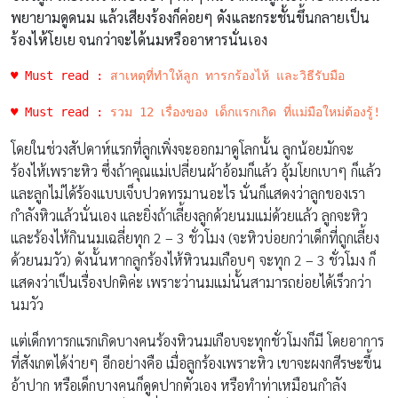
พยายามดูดนม แล้วเสียงร้องก็ค่อยๆ ดังและกระชั้นขึ้นกลายเป็น
ร้องไห้โยเย จนกว่าจะได้นมหรืออาหารนั่นเอง
♥ Must read :
สาเหตุที่ทำให้ลูก ทารกร้องไห้ และวิธีรับมือ
♥ Must read :
รวม 12 เรื่องของ เด็กแรกเกิด ที่แม่มือใหม่ต้องรู้!
โดยในช่วงสัปดาห์แรกที่ลูกเพิ่งจะออกมาดูโลกนั้น ลูกน้อยมักจะ
ร้องไห้เพราะหิว ซึ่งถ้าคุณแม่เปลี่ยนผ้าอ้อมก็แล้ว อุ้มโยกเบาๆ ก็แล้ว
และลูกไม่ได้ร้องแบบเจ็บปวดทรมานอะไร นั่นก็แสดงว่าลูกของเรา
กำลังหิวแล้วนั่นเอง และยิ่งถ้าเลี้ยงลูกด้วยนมแม่ด้วยแล้ว ลูกจะหิว
และร้องไห้กินนมเฉลี่ยทุก 2 – 3 ชั่วโมง (จะหิวบ่อยกว่าเด็กที่ถูกเลี้ยง
ด้วยนมวัว) ดังนั้นหากลูกร้องไห้หิวนมเกือบๆ จะทุก 2 – 3 ชั่วโมง ก็
แสดงว่าเป็นเรื่องปกติค่ะ เพราะว่านมแม่นั้นสามารถย่อยได้เร็วกว่า
นมวัว
แต่เด็กทารกแรกเกิดบางคนร้องหิวนมเกือบจะทุกชั่วโมงก็มี โดยอาการ
ที่สังเกตได้ง่ายๆ อีกอย่างคือ เมื่อลูกร้องเพราะหิว เขาจะผงกศีรษะขึ้น
อ้าปาก หรือเด็กบางคนก็ดูดปากตัวเอง หรือทำท่าเหมือนกำลัง