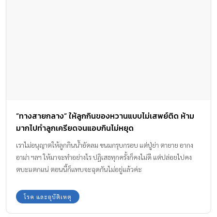
“ทางสายกลาง” ให้ลูกกินของหวานแบบไม่เสพย์ติด ห้าม
มากไปทำลูกเครียดจนแอบกินไม่หยุด
เราไม่อนุญาตให้ลูกกินน้ำอัดลม ขนมกรุบกรอบ แต่ปู่ย่า ตายาย อากง
อาม่า ฯลฯ ให้มาจะทำอย่างไร ปฏิเสธทุกครั้งก็คงไม่ดี แต่ปล่อยไปคง
ตบะแตกแน่ ตอนนี้ก็แทบจะฉุดกันไม่อยู่แล้วค่ะ
โรค และอุบัติเหตุ