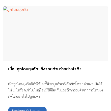
เมื่อ “ลูกโดนยุงกัด” ทิ้งรอยดำ! ทำอย่างไรดี?
เมื่อลูกโดนยุงกัดก็ทำให้แม่ช้ำใจอยู่แล้วหลังกัดยังทิ้งรอยดำแผลเป็นไว้
ให้ แม่เครียดเข้าไปใหญี จะมีวิธีป้องกันและรักษารอยดำจากการโดนยุง
กัดได้อย่างไรไปดูกันค่ะ
Newborn 0-3 month