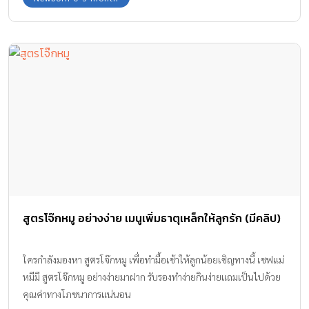
สูตรโจ๊กหมู อย่างง่าย เมนูเพิ่มธาตุเหล็กให้ลูกรัก (มีคลิป)
ใครกำลังมองหา สูตรโจ๊กหมู เพื่อทำมื้อเช้าให้ลูกน้อยเชิญทางนี้ เชฟแม่
หมีมี สูตรโจ๊กหมู อย่างง่ายมาฝาก รับรองทำง่ายกินง่ายแถมเป็นไปด้วย
คุณค่าทางโภชนาการแน่นอน