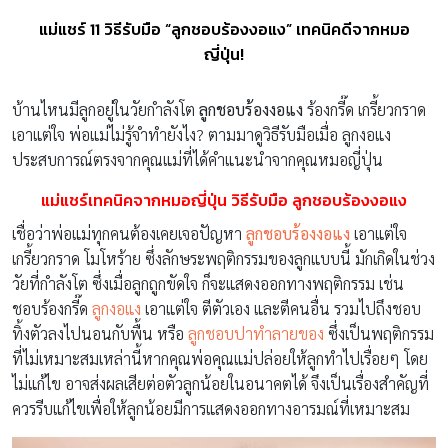
แม่แชร์ 11 วิธีรับมือ “ลูกชอบร้องงอแง” เทคนิคดีจากหมอ
ญี่ปุ่น!
บ้านไหนมีลูกอยู่ในวัยกำลังโต
ลูกชอบร้องงอแง
ร้องกรี๊ด เกรี้ยวกราด
เอาแต่ใจ พ่อแม่ไม่รู้จำทำยังไง? ตามมาดูวิธีรับมือเมื่อ ลูกงอแง
ประสบการณ์ตรงจากคุณแม่ที่ได้คำแนะนำจากคุณหมอญี่ปุ่น
แม่แชร์เทคนิคจากหมอญี่ปุ่น
วิธีรับมือ ลูกชอบร้องงอแง
เชื่อว่าพ่อแม่ทุกคนต้องเคยเจอปัญหา
ลูกชอบร้องงอแง
เอาแต่ใจ
เกรี้ยวกราด โมโหร้าย ซึ่งลักษระพฤติกรรมของลูกแบบนี้ มักเกิดในช่วง
วัยที่กำลังโต ซึ่งเมื่อลูกถูกขัดใจ ก็จะแสดงออกทางพฤติกรรม เช่น
ชอบร้องกรี๊ด
ลูกงอแง
เอาแต่ใจ ตีตัวเอง และตีคนอื่น รวมไปถึงชอบ
ทิ้งตัวลงไปนอนกับพื้น หรือ
ลูกชอบปาทำลายของ
ซึ่งเป็นพฤติกรรม
ที่ไม่เหมาะสมเหล่านี้หากคุณพ่อคุณแม่ปล่อยให้ลูกทำไปเรื่อยๆ โดย
ไม่แก้ไข อาจส่งผลเสียต่อตัวลูกน้อยในอนาคตได้ จึงเป็นเรื่องสำคัญที่
ควรรีบแก้ไขเพื่อให้ลูกน้อยมีการแสดงออกทางอารมณ์ที่เหมาะสม