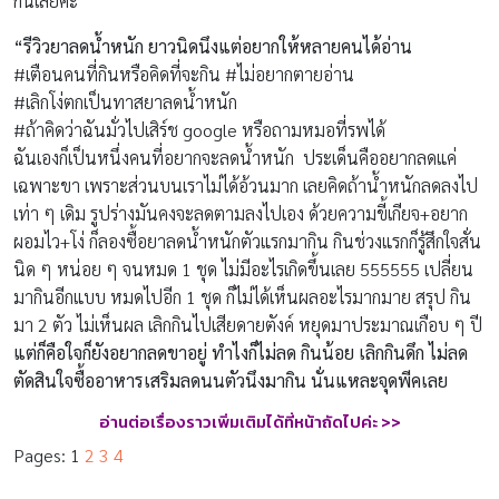
กันเลยค่ะ
“รีวิวยาลดน้ำหนัก ยาวนิดนึงแต่อยากให้หลายคนได้อ่าน
#เตือนคนที่กินหรือคิดที่จะกิน #ไม่อยากตายอ่าน
#เลิกโง่ตกเป็นทาสยาลดน้ำหนัก
#ถ้าคิดว่าฉันมั่วไปเสิร์ช google หรือถามหมอที่รพได้
ฉันเองก็เป็นหนึ่งคนที่อยากจะลดน้ำหนัก ประเด็นคืออยากลดแค่
เฉพาะขา เพราะส่วนบนเราไม่ได้อ้วนมาก เลยคิดถ้าน้ำหนักลดลงไป
เท่า ๆ เดิม รูปร่างมันคงจะลดตามลงไปเอง ด้วยความขี้เกียจ+อยาก
ผอมไว+โง่ ก็ลองซื้อยาลดน้ำหนักตัวแรกมากิน กินช่วงแรกก็รู้สึกใจสั่น
นิด ๆ หน่อย ๆ จนหมด 1 ชุด ไม่มีอะไรเกิดขึ้นเลย 555555 เปลี่ยน
มากินอีกแบบ หมดไปอีก 1 ชุด ก็ไม่ได้เห็นผลอะไรมากมาย สรุป กิน
มา 2 ตัว ไม่เห็นผล เลิกกินไปเสียดายตังค์ หยุดมาประมาณเกือบ ๆ ปี
แต่ก็คือใจก็ยังอยากลดขาอยู่ ทำไงก็ไม่ลด กินน้อย เลิกกินดึก ไม่ลด
ตัดสินใจซื้ออาหารเสริมลดนนตัวนึงมากิน นั่นแหละจุดพีคเลย
อ่านต่อเรื่องราวเพิ่มเติมได้ที่หน้าถัดไปค่ะ >>
Pages:
1
2
3
4