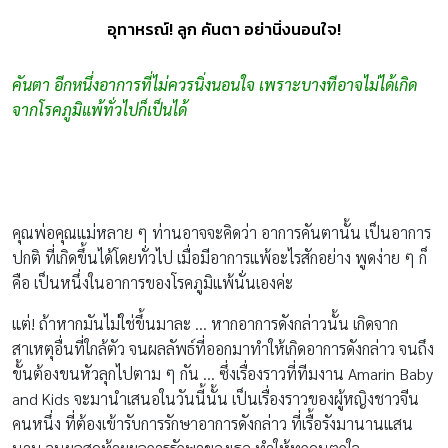
อุทาหรณ์! ลูก คันตา อย่านิ่งนอนใจ!
คันตา อีกหนึ่งอาการที่ไม่ควรนิ่งนอนใจ เพราะบางทีอาจไม่ได้เกิด
จากโรคภูมิแพ้ทั่วไปก็เป็นได้
คุณพ่อคุณแม่หลาย ๆ ท่านอาจจะคิดว่า อาการคันตานั้น เป็นอาการ
ปกติ ที่เกิดขึ้นได้โดยทั่วไป เมื่อมีอาการแพ้อะไรสักอย่าง พูดง่าย ๆ ก็
คือ เป็นหนึ่งในอาการของโรคภูมิแพ้นั่นเองค่ะ
แต่! ถ้าหากมันไม่ใช่ขึ้นมาละ … หากอาการดังกล่าวนั้น เกิดจาก
สาเหตุอื่นที่ใกล้ตัว จนผลลัพธ์ที่ออกมาทำให้เกิดอาการดังกล่าว จนถึง
ขั้นต้องขนหัวลุกไปตาม ๆ กัน … ซึ่งเรื่องราวที่ทีมงาน Amarin Baby
and Kids จะมานำเสนอในวันนี้นั้น เป็นเรื่องราวของผู้หญิงชาวจีน
คนหนึ่ง ที่ต้องเข้ารับการรักษาอาการดังกล่าว ที่เรื้อรังมานานแสน