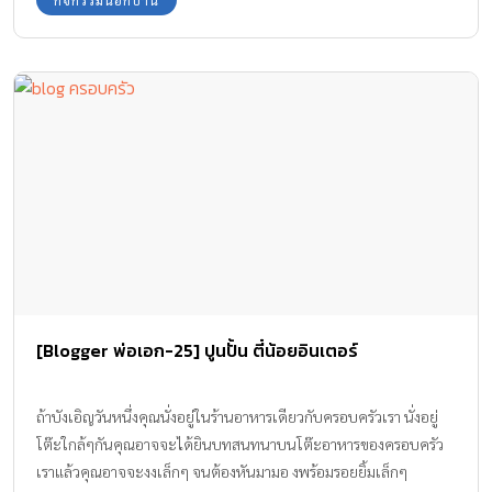
[Blogger พ่อเอก-25] ปูนปั้น ตี๋น้อยอินเตอร์
ถ้าบังเอิญวันหนึ่งคุณนั่งอยู่ในร้านอาหารเดียวกับครอบครัวเรา นั่งอยู่
โต๊ะใกล้ๆกันคุณอาจจะได้ยินบทสนทนาบนโต๊ะอาหารของครอบครัว
เราแล้วคุณอาจจะงงเล็กๆ จนต้องหันมามอ งพร้อมรอยยิ้มเล็กๆ