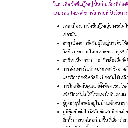
ในการฉีด วัคซีนผู้ใหญ่ นั้นเป็นเรื่องที
แต่ละคน โดยจะใช้การวิเคราะห์ ปัจจัยต่างๆ
เพศ
เนื่องจากวัคซีนผู้ใหญ่บางชนิด 
เยอรมัน
อายุ
เนื่องจาก
วัคซีนผู้ใหญ่
บางตัว ให
วัคซีนปอดบวมให้เฉพาะคนอายุ65 ปี
อาชีพ
เนื่องจากบางอาชีพต้องฉีดวัค
การเดินทางไปต่างประเทศ
ซึ่งอาจ
แอฟริกาต้องฉีดวัคซีนป้องกันไข้เหลื
การใกล้ชิดกับคุณแม่ตั้งท้อง
เช่น โรคไ
เพื่อป้องกันไม่ให้โรคแพร่ไปถึงคุณแม่ท
ผู้สูงอายุที่อาศัยอยู่ในบ้านพักคนชรา
ภูมิคุ้มกันต่อไวรัสตับอักเสบบี
ต้องมีก
อีกทั้งประเทศไทยเป็นพื้นที่เสี่ยงต่อ