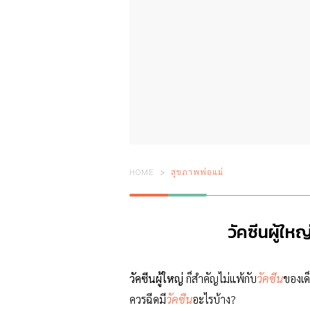
HOME
สุขภาพพ่อแม่
วัคซีนผู้ให
วัคซีนผู้ใหญ่
ก็สำคัญไม่แพ้กับ
วัคซีน
ของเด
ควรฉีดมี
วัคซีน
อะไรบ้าง?