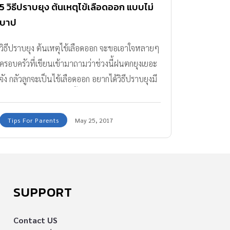
5 วิธีปราบยุง ต้นเหตุไข้เลือดออก แบบไม่
บาป
วิธีปราบยุง ต้นเหตุไข้เลือดออก จะขอเอาใจหลายๆ
ครอบครัวที่เขียนเข้ามาถามว่าช่วงนี้ฝนตกยุงเยอะ
จัง กลัวลูกจะเป็นไข้เลือดออก อยากได้วิธีปราบยุงมี
ไหมคะ ถามกันมาแบบนี้มีหรือที่ทีมงาน Amarin
Baby & Kids จะจัดหามาให้ไม่ได้ ครั้งนี้เลยอยากจะ
Tips For Parents
May 25, 2017
แนะนำวิธีปราบยุงแบบไม่บาป แต่ก็ยังได้
ประสิทธิผลดีมากๆ อีกด้วยนะคะ
SUPPORT
Contact US