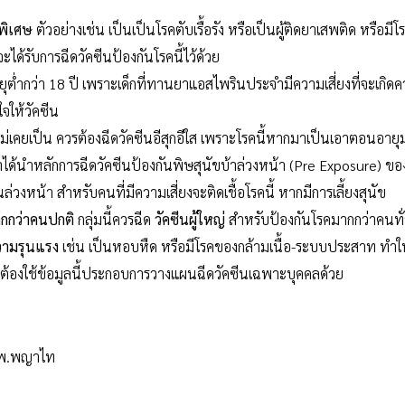
นพิเศษ
ตัวอย่างเช่น เป็นเป็นโรคตับเรื้อรัง หรือเป็นผู้ติดยาเสพติด หรือมี
ะได้รับการฉีดวัคซีนป้องกันโรคนี้ไว้ด้วย
ายุต่ำกว่า 18 ปี เพราะเด็กที่ทานยาแอสไพรินประจำมีความเสี่ยงที่จะเกิด
ใจให้วัคซีน
ไม่เคยเป็น ควรต้องฉีดวัคซีนอีสุกอีใส เพราะโรคนี้หากมาเป็นเอาตอนอาย
าได้นำหลักการฉีดวัคซีนป้องกันพิษสุนัขบ้าล่วงหน้า (Pre Exposure)
ล่วงหน้า สำหรับคนที่มีความเสี่ยงจะติดเชื้อโรคนี้ หากมีการเลี้ยงสุนัข
มากกว่าคนปกติ
กลุ่มนี้ควรฉีด
วัคซีนผู้ใหญ่
สำหรับป้องกันโรคมากกว่าคนทั่ว
ความรุนแรง
เช่น เป็นหอบหืด หรือมีโรคของกล้ามเนื้อ-ระบบประสาท ทำ
ต้องใช้ข้อมูลนี้ประกอบการวางแผนฉีดวัคซีนเฉพาะบุคคลด้วย
 รพ.พญาไท