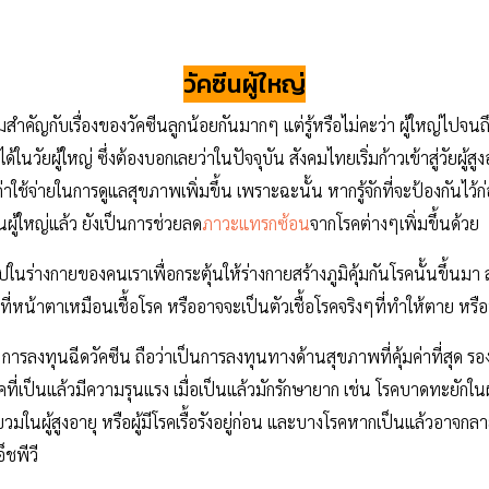
วัคซีนผู้ใหญ่
ัญกับเรื่องของวัคซีนลูกน้อยกันมากๆ แต่รู้หรือไม่คะว่า ผู้ใหญ่ไปจนถึงผู
ได้ในวัยผู้ใหญ่ ซึ่งต้องบอกเลยว่าในปัจจุบัน สังคมไทยเริ่มก้าวเข้าสู่วัยผู้ส
ใช้จ่ายในการดูแลสุขภาพเพิ่มขึ้น เพราะฉะนั้น หากรู้จักที่จะป้องกันไว้ก
ู้ใหญ่แล้ว ยังเป็นการช่วยลด
ภาวะแทรกซ้อน
จากโรคต่างๆเพิ่มขึ้นด้วย
้าไปในร่างกายของคนเราเพื่อกระตุ้นให้ร่างกายสร้างภูมิคุ้มกันโรคนั้นขึ้นมา 
่หน้าตาเหมือนเชื้อโรค หรืออาจจะเป็นตัวเชื้อโรคจริงๆที่ทำให้ตาย หรือ
่สุด การลงทุนฉีดวัคซีน ถือว่าเป็นการลงทุนทางด้านสุขภาพที่คุ้มค่าที่สุด
ที่เป็นแล้วมีความรุนแรง เมื่อเป็นแล้วมักรักษายาก เช่น โรคบาดทะยักในผู
ผู้สูงอายุ หรือผู้มีโรคเรื้อรังอยู่ก่อน และบางโรคหากเป็นแล้วอาจกลายเป
็ชพีวี