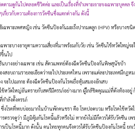
่ต้องติดตามดูกันไปตลอดชีวิตค่ะ และเป็นเรื่องที่จำเพาะเจาะจงเฉพาะบุคค
เกี่ยวกับความต้องการวัคซีนซึ่งแตกต่างกัน ดังนี้
ใช้เฉพาะเพศหญิง เช่น วัคซีนป้องกันมะเร็งปากมดลูก (HPV) หรือบางชนิดไ
้เฉพาะบางอายุตามความเสี่ยงที่มาพร้อมกับวัย เช่น วัคซีนไข้หวัดใหญ่จะใ
ขึ้นไป
ซีนบางอย่างเฉพาะ เช่น สัตวแพทย์ต้องฉีดวัคซีนป้องกันพิษสุนัขบ้า
ต้องสอบถามรายละเอียดว่าจะไปประเทศไหน เพราะแต่ละประเทศมีกฎหมาย
อง จะไปเมกกะ ต้องฉีดวัคซีนป้องกันโรคเยื่อหุ้มสมองอักเสบ
ข้หวัดใหญ่อันตรายกับสตรีมีครรภ์อย่างมาก ผู้ใกล้ชิดคุณแม่ที่ตังท้องอยู่
ี่กำลังตั้งครรภ์
ซึ่งโรคที่พบบ่อยมากในบ้านพักคนชรา คือ โรคปอดบวม หรือโรคไข้หวัด
ารตรวจดูว่า มีภูมิคุ้มกันโรคนี้แล้วหรือไม่ หากยังไม่มีก็ควรได้รับวัคซีน 
การเป็นโรคนี้มาก ดังนั้น คนไทยทุกคนจึงควรได้รับวัคซีนป้องกันโรคนี้ ยกเว