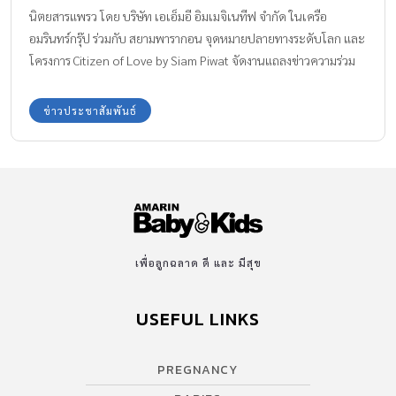
รอบ 47 ปี
นิตยสารแพรว โดย บริษัท เอเอ็มอี อิมเมจิเนทีฟ จำกัด ในเครือ
อมรินทร์กรุ๊ป ร่วมกับ สยามพารากอน จุดหมายปลายทางระดับโลก และ
โครงการ Citizen of Love by Siam Piwat จัดงานแถลงข่าวความร่วม
มือครั้งยิ่งใหญ่ ฉลองครบรอบ 47 ปี นิตยสารแพรว สานต่อความตั้งใจ
ในการเป็นสื่อกลางในการให้ความช่วยเหลือสังคมด้านต่างๆ ผ่าน
ข่าวประชาสัมพันธ์
โครงการ Praew Charity (แพรวแชริตี้) เพื่อส่งความช่วยเหลือไปยังผู้
ยากไร้ สตรี เด็ก สัตว์ทุกข์ยาก รวมถึงสิ่งแวดล้อม ผ่านกิจกรรมการกุศล
ไม่ว่าจะเป็นการแสดงมินิคอนเสิร์ตจากเหล่าศิลปิน การประมูลของ
พิเศษ การออกร้านจากเหล่าเซเลบริตี้ที่จัดขึ้นอย่างต่อเนื่องมาเป็นเวลา
หลายปี ในวาระครบรอบ 47 ปี นิตยสารแพรว ได้จัด 3 กิจกรรมพิเศษ
ตั้งแต่วันที่ 1 – 6 กันยายน 2569 ได้แก่ Praew 47th Anniversary
Exhibition, […]
เพื่อลูกฉลาด ดี และ มีสุข
USEFUL LINKS
PREGNANCY