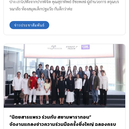
บ้าง เราไปฟังจากปากพี่จี๊ด คุณสุธาทิพย์ ธัชยพงษ์ ผู้อำนวยการ ดรุณบร
รณาลัย ห้องสมุดเด็กปฐมวัย กันดีกว่าค่ะ
ข่าวประชาสัมพันธ์
“นิตยสารแพรว ร่วมกับ สยามพารากอน”
จัดงานแถลงข่าวความร่วมมือครั้งยิ่งใหญ่ ฉลองครบ