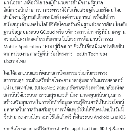
นางไอรดา เหลืองวิไล รองผู้อำนวยการสำนักงานรัฐบาล
อิเล็กทรอนิกส์ กล่าวว่า กระทรวงดิจิทัลเพื่อเศรษฐกิจและสังคม โดย
สำนักงานรัฐบาลอิเล็กทรอนิกส์ (องค์การมหาชน) พร้อมให้การ
สนับสนุนด้านเทคโนโลยีดิจิทัลโครงสร้างพื้นฐานด้วยการเชื่อมโยงกับ
ฐานข้อมูลบนระบบ GCloud หรือ บริการคลาวด์ภาครัฐที่มีมาตรฐาน
ความมั่นคงปลอดภัยระดับสากล ในโครงการพัฒนานวัตกรรม
Mobile Application “RDU รู้เรื่องยา” ซึ่งเป็นอีกหนึ่งแอปพลิเคชัน
จากหน่วยงานภาครัฐที่นำร่องโครงการ Health Tech ของ
ประเทศไทย
โดยได้ออกแบบและพัฒนาสถาปัตยกรรม ร่วมกับกระทรวง
สาธารณสุข รวมถึงเครือข่ายโรงพยาบาลกลุ่มสถาบันแพทยศาสตร์
แห่งประเทศไทย (UHosNet) คณะเภสัชศาสตร์ มหาวิทยาลัยมหิดล
สถาบันวิจัยระบบสาธารณสุข และสำนักงานกองทุนสนับสนุนการ
สร้างเสริมสุขภาพ ในการจัดทำข้อมูลความรู้ด้านยาที่เป็นประโยชน์
มหาศาลในการสร้างเสริมสุขภาพที่ดีและยั่งยืนให้กับคนไทยในวันนี้
ซึ่งสามารถดาวน์โหลดมาใช้ได้แล้วฟรี ทั้งในระบบ Android และ iOS
รายชื่อโรงพยาบาลที่ให้บริการสำหรับ application RDU รู้เรื่องยา