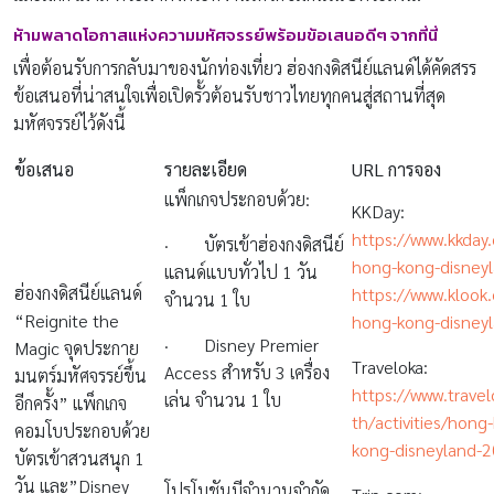
ห้ามพลาดโอกาสแห่งความมหัศจรรย์พร้อมข้อเสนอดีๆ จากที่นี่
เพื่อต้อนรับการกลับมาของนักท่องเที่ยว ฮ่องกงดิสนีย์แลนด์ได้คัดสรร
ข้อเสนอที่น่าสนใจเพื่อเปิดรั้วต้อนรับชาวไทยทุกคนสู่สถานที่สุด
มหัศจรรย์ไว้ดังนี้
ข้อเสนอ
รายละเอียด
URL
การจอง
แพ็กเกจประกอบด้วย:
KKDay:
https://www.kkday
· บัตรเข้าฮ่องกงดิสนีย์
hong-kong-disneyl
แลนด์แบบทั่วไป 1 วัน
ฮ่องกงดิสนีย์แลนด์
https://www.klook.
จำนวน 1 ใบ
“Reignite the
hong-kong-disneyl
· Disney Premier
Magic จุดประกาย
Traveloka:
Access สำหรับ 3 เครื่อง
มนตร์มหัศจรรย์ขึ้น
https://www.trave
เล่น จำนวน 1 ใบ
อีกครั้ง” แพ็กเกจ
th/activities/hon
คอมโบประกอบด้วย
kong-disneyland
บัตรเข้าสวนสนุก 1
วัน และ”Disney
โปรโมชันมีจำนวนจำกัด