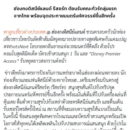
ฮ่องกงดิสนีย์แลนด์ รีสอร์ท ต้อนรับคณะทัวร์กลุ่มแรก
จากไทย พร้อมจุดประกายมนตร์มหัศจรรย์ขึ้นอีกครั้ง
พาลูกเที่ยวต่างประเทศ
@ ฮ่องกงดิสนีย์แลนด์
ชวนครอบครัวนักท่อง
เที่ยวชาวไทยบินลัดฟ้าสัมผัสจุดหมายปลายทางสุดพิเศษกับแคมเปญ
#WhatsNext
โอบกอดกลิ่นอายแห่งเวทมนตร์ที่คิดถึง
ด้วยโปร
คอมโบสุดลิมิตเต็ด
บัตรเข้าสวนสนุก
1
วัน และ
“Disney Premier
Access”
รับหยุดยาวสงกรานต์หน้า
ข่าวดีหลังมาตรการป้องกันการแพร่ระบาดในฮ่องกงผ่อนคลายลง นัก
ท่องเที่ยวและแฟนดิสนีย์ตัวยงจากไทยเฮ…เตรียมพร้อมบินตรงสู่
ฮ่องกงดิสนีย์แลนด์รีสอร์ท (รีสอร์ท) สนุกสุขสันต์ไปกับทริปจุด
ประกายมนตร์มหัศจรรย์ขึ้นอีกครั้ง พร้อมมันส์เต็มที่ไปกับเครื่องเล่นที่
คุ้นเคย ดื่มด่ำความสุขไปกับเหล่าตัวละครดิสนีย์แสนรัก และตื่นเต้น
รับเซอร์ไพรส์ครั้งใหม่ ณ สถานที่ที่จะมอบความสุขให้แบบเปี่ยมล้น
ในครั้งนี้ ข้อเสนอสุดพิเศษจากโรงแรมและบัตรเข้าสวนสนุกพร้อมเปิด
โอกาสให้ทุกคนได้เพลิดเพลินไปกับประสบการณ์แสนสนุก ด้วยโปรโม