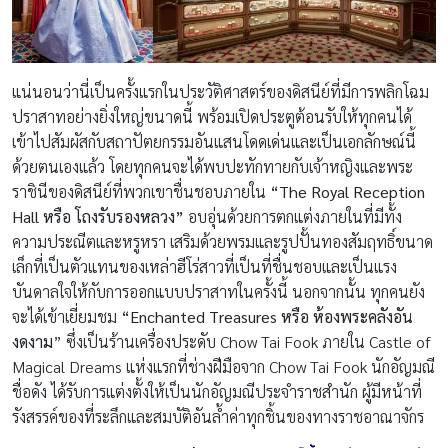
แน่นอนว่านี่เป็นครั้งแรกในประวัติศาสตร์ของดิสนีย์ที่มีการพลิกโฉม
ปราสาทอย่างยิ่งใหญ่ขนาดนี้ พร้อมเปิดประตูต้อนรับให้ทุกคนได้
เข้าไปสัมผัสกับสถาปัตยกรรมอันแสนโดดเด่นและเป็นเอกลักษณ์นี้
ด้วยตนเองแล้ว โดยทุกคนจะได้พบปะทักทายกับเจ้าหญิงและพระ
ราชินีของดิสนีย์ที่พวกเขาชื่นชอบภายใน
“The Royal Reception
Hall หรือ
โถงรับรองหลวง
”
อบอุ่นด้วยการตกแต่งภายในที่มีทั้ง
ความประณีตและหรูหรา เสริมด้วยพรมและรูปปั้นทองสัมฤทธิ์ขนาด
เล็กที่เป็นตัวแทนของเหล่าฮีโร่สาวที่เป็นที่ชื่นชอบและเป็นแรง
บันดาลใจให้กับการออกแบบปราสาทในครั้งนี้ นอกจากนั้น ทุกคนยัง
จะได้เข้าเยี่ยมชม
“Enchanted Treasures
หรือ ห้องพระคลังอัน
งดงาม
” ซึ่งเป็นร้านเครื่องประดับ Chow Tai Fook ภายใน Castle of
Magical Dreams แห่งแรกที่ช่างฝีมือจาก Chow Tai Fook นักอัญมณี
ชื่อดัง ได้รับการแต่งตั้งให้เป็นนักอัญมณีประจำราชสำนัก ผู้มีหน้าที่
รังสรรค์ของที่ระลึกและสมบัติอันล้ำค่าทุกชิ้นของทางราชอาณาจักร