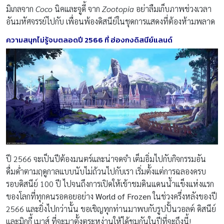
มิเกลจาก
Coco
นิคและจูดี้ จาก
Zootopia
อย่าลืมเก็บภาพช่วงเวลา
อันมหัศจรรย์ไปกับ เพื่อนพ้องดิสนีย์ในชุดการแสดงที่ต้องห้ามพลาด
ความสนุกไม่รู้จบตลอดปี
2566
ที่ ฮ่องกงดิสนีย์แลนด์
ปี 2566 จะเป็นปีต้องมนตร์และน่าจดจำ เต็มอิ่มไปกับกิจกรรมอัน
ดื่มด่ำตามฤดูกาลแบบนับไม่ถ้วนไปกับเรา เริ่มตั้งแต่การฉลองครบ
รอบดิสนีย์ 100 ปี ไปจนถึงการเปิดให้เข้าชมดินแดนน้ำแข็งแห่งแรก
ของโลกที่ทุกคนรอคอยอย่าง
World of Frozen
ในช่วงครึ่งหลังของปี
2566 และยิ่งไปกว่านั้น ขอเชิญทุกท่านมาพบกับรูปปั้นวอลต์ ดิสนีย์
และมิกกี้ เมาส์ ที่จะมาตั้งตระหง่านให้ได้ชมกันในปีที่จะถึงนี้!