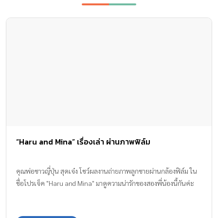
“Haru and Mina” เรื่องเล่า ผ่านภาพฟิล์ม
คุณพ่อชาวญี่ปุ่น สุดเจ๋ง โชว์ผลงานถ่ายภาพลูกชายผ่านกล้องฟิล์ม ใน
ชื่อโปรเจ็ค "Haru and Mina" มาดูความน่ารักของสองพี่น้องนี้กันค่ะ