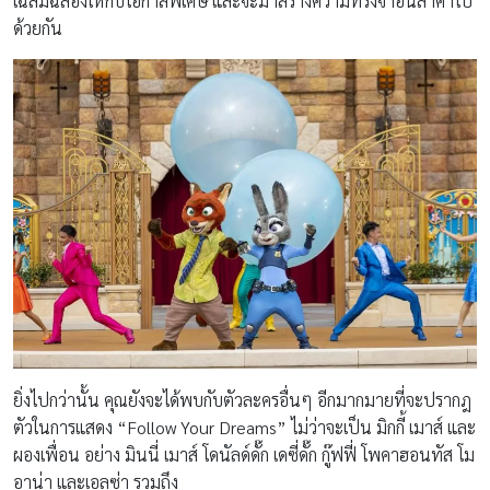
เฉลิมฉลองให้กับโอกาสพิเศษ และจะมาสร้างความทรงจำอันล้ำค่าไป
ด้วยกัน
ยิ่งไปกว่านั้น คุณยังจะได้พบกับตัวละครอื่นๆ อีกมากมายที่จะปรากฎ
ตัวในการแสดง “Follow Your Dreams” ไม่ว่าจะเป็น มิกกี้ เมาส์ และ
ผองเพื่อน อย่าง มินนี่ เมาส์ โดนัลด์ดั๊ก เดซี่ดั๊ก กู๊ฟฟี่ โพคาฮอนทัส โม
อาน่า และเอลซ่า รวมถึง