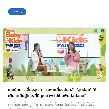
ที่พักตากอากาศให้ความสบายอกสบายใจ หายเหนื่อยทุกครั้งที่เข้ามา
และจะดีสักแค่ไหนถ้าเราเลือกบ้านที่สามารถตอบความหมายของบ้าน
Family
ได้ครบอย่างที่กล่าวมาแล้วข้างต้น ที่จะช่วยสร้างความสุขของทุกคนใน
ครอบครัว การเลือกบ้าน นอกเหนือจากทำเลที่ตั้ง และราคาที่เป็นองค์
ประกอบหลักในการตัดสินใจแล้ว รูปแบบของบ้าน รวมถึง ฟังก์ชั่นการ
ใช้งาน มีความสำคัญไม่แพ้กัน เพราะบ้านสามารถบ่งบอกความเป็นตัว
ตนของคุณได้ และจะดีกว่านั้นมากๆ ถ้าทุกๆ มุมในบ้าน สามารถตอบ
โจทย์ความต้องการของทุกคน รวมถึงส่วนกลางที่จะเข้ามาช่วยเติมเต็ม
ความสุขของทุกคนในครอบครัวได้เป็นอย่างดี บ้านที่ดี ต้องไม่ใช่แค่
สวย แต่ต้องใช้งานได้จริง บ้านสราญสิริ “Feel in Love” บ้านที่บอกถึง
ทุกความรู้สึกของความรัก ทุกพื้นที่ที่ออกแบบคำนึงถึงการใช้ชีวิตของ
สมาชิกในครอบครัว ส่วนตัวบ้านให้ความสำคัญของสเปซและฟังก์ชั่น
เช่น ชานบันไดขนาดใหญ่ให้ทั้งเด็กเล็กและผู้สูงอายุได้ก้าวย่างอย่าง
มั่นคง รวมถึงห้องนอนชั้นล่างที่สามารถปรับเปลี่ยนเป็น family room
เทคนิคการเลี้ยงลูก “การเพาะเลี้ยงต้นกล้า (ลูกน้อย) ให้
หรือห้องทำกิจกรรมของเด็กๆ ได้ ไม่ใช่แค่ตัวบ้านที่เราใส่ใจ พื้นที่ส่วน
เติบโตเป็นผู้ใหญ่ที่มีคุณภาพ ไม่เป็นพิษต่อสังคม”
กลางก็ให้ความสำคัญในการออกแบบและการใช้งานมากไม่แพ้กัน เรา
คำนึงถึงพัฒนาการของเด็กๆ Kid Space จึงเป็นพื้นที่ที่ออกแบบมาเพื่อ
เทคนิคการเลี้ยงลูก “การเพาะเลี้ยงต้นกล้า (ลูกน้อย) ให้เติบโตเป็น
เสริมสร้างจินตนาการ พร้อมเครื่องเล่นสำหรับเด็ก เพื่อพัฒนาการของ