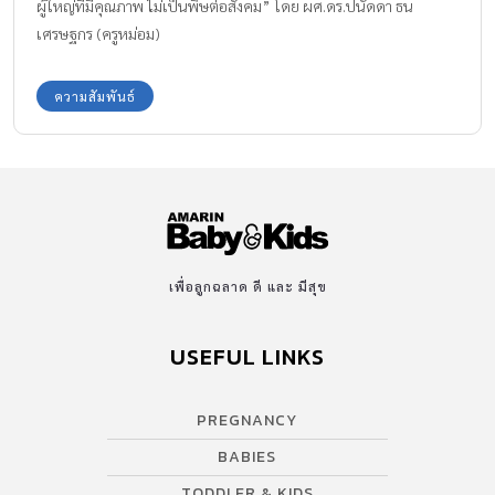
ผู้ใหญ่ที่มีคุณภาพ ไม่เป็นพิษต่อสังคม” โดย ผศ.ดร.ปนัดดา ธน
ลูกน้อย หรือ Kid Room ห้องกิจกรรมสำหรับเด็ก ให้เด็กๆ มีพื้นที่
เศรษฐกร (ครูหม่อม)
สำหรับการทำกิจกรรม และการเล่นนอกบ้านได้อย่างเต็มที่ […]
ความสัมพันธ์
เพื่อลูกฉลาด ดี และ มีสุข
USEFUL LINKS
PREGNANCY
BABIES
TODDLER & KIDS