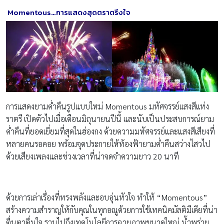
Momentous
…การแสดงสุดตราตรึงใจ
การแสดงยามค่ำคืนรูปแบบใหม่ Momentous มหัศจรรย์เเสงสีเเห่ง
ราตรี เปิดตัวไปเมื่อเดือนมิถุนายนปีนี้ และนับเป็นประสบการณ์ยาม
ค่ำคืนที่ยอดเยี่ยมที่สุดในฮ่องกง ด้วยความมหัศจรรย์และแสงสีเสียงที่
หลายคนรอคอย พร้อมจุดประกายให้ท้องฟ้ายามค่ำคืนสว่างไสวไป
ด้วยเสียงเพลงและช่วงเวลาที่น่าจดจำความยาว 20 นาที
ด้วยการเล่าเรื่องที่ทรงพลังและอบอุ่นหัวใจ ทำให้ “Momentous”
สร้างความสำราญให้กับคุณในทุกอณูด้วยการใช้เทคนิคมัลติมีเดียที่น่า
ตื่นตาตื่นใจ รวมไปถึงเทคโนโลยีการฉายภาพขนาดใหญ่ น้ำพุร่าย