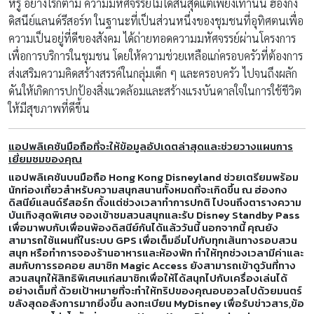
หรู อย่างไรก็ตาม ความมหัศจรรย์ไม่ได้สิ้นสุดแต่เพียงเท่านั้น ฮ่องกง
ดิสนีย์แลนด์รีสอร์ท ในฐานะที่เป็นส่วนหนึ่งของชุมชนที่อุทิศตนเพื่อ
ความเป็นอยู่ที่ดีของสังคม ได้ถ่ายทอดความมหัศจรรย์ผ่านโครงการ
เพื่อการบริการในชุมชน โดยให้ความช่วยเหลือแก่ครอบครัวที่ต้องการ
ส่งเสริมความคิดสร้างสรรค์ในกลุ่มเด็ก ๆ และครอบครัว ไปจนถึงผลัก
ดันให้เกิดการปกป้องสิ่งแวดล้อมและสร้างแรงบันดาลใจในการใช้ชีวิต
ให้มีสุขภาพที่ดีขึ้น
แอปพลิเคชันมือถือที่จะให้ข้อมูลอัปเดตล่าสุดและช่วยวางแผนการ
เยี่ยมชมของคุณ
แอปพลิเคชันบนมือถือ Hong Kong Disneyland ช่วยเตรียมพร้อม
นักท่องเที่ยวสำหรับความสนุกสนานทั้งหมดที่จะเกิดขึ้น ณ ฮ่องกง
ดิสนีย์แลนด์รีสอร์ท ตั้งแต่ช่วงเวลาทำการปกติ ไปจนถึงตารางความ
บันเทิงสุดพิเศษ จองเข้าชมสวนสนุกและรับ Disney Standby Pass
เพื่อมาพบกับเพื่อนพ้องดิสนีย์กันได้แล้ววันนี้ นอกจากนี้ คุณยัง
สามารถใช้แผนที่ในระบบ GPS เพื่อเต็มอิ่มไปกับทุกเส้นทางรอบสวน
สนุก หรือทำการจองร้านอาหารและห้องพัก ทำให้ทุกช่วงเวลามีค่าและ
สมกับการรอคอย สมาชิก Magic Access ยังสามารถเข้าดูวันที่ทาง
สวนสนุกให้สิทธิพิเศษแก่สมาชิกเพื่อให้ได้สนุกไปกับเครื่องเล่นได้
อย่างเต็มที่ ด้วยเป้าหมายที่จะทำให้ทริปของคุณอบอวลไปด้วยมนตร์
ขลังสุดอลังการมากยิ่งขึ้น ลงทะเบียน MyDisney เพื่อรับข่าวสาร,ข้อ