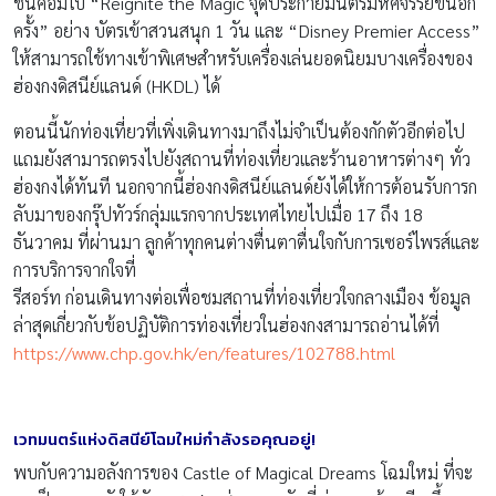
ชั่นคอมโบ “Reignite the Magic จุดประกายมนตร์มหัศจรรย์ขึ้นอีก
ครั้ง” อย่าง บัตรเข้าสวนสนุก 1 วัน และ “Disney Premier Access”
ให้สามารถใช้ทางเข้าพิเศษสำหรับเครื่องเล่นยอดนิยมบางเครื่องของ
ฮ่องกงดิสนีย์แลนด์ (HKDL) ได้
ตอนนี้นักท่องเที่ยวที่เพิ่งเดินทางมาถึงไม่จำเป็นต้องกักตัวอีกต่อไป
แถมยังสามารถตรงไปยังสถานที่ท่องเที่ยวและร้านอาหารต่างๆ ทั่ว
ฮ่องกงได้ทันที นอกจากนี้ฮ่องกงดิสนีย์แลนด์ยังได้ให้การต้อนรับการก
ลับมาของกรุ๊ปทัวร์กลุ่มแรกจากประเทศไทยไปเมื่อ 17 ถึง 18
ธันวาคม ที่ผ่านมา ลูกค้าทุกคนต่างตื่นตาตื่นใจกับการเซอร์ไพรส์และ
การบริการจากใจที่
รีสอร์ท ก่อนเดินทางต่อเพื่อชมสถานที่ท่องเที่ยวใจกลางเมือง ข้อมูล
ล่าสุดเกี่ยวกับข้อปฏิบัติการท่องเที่ยวในฮ่องกงสามารถอ่านได้ที่
https://www.chp.gov.hk/en/features/102788.html
เวทมนตร์แห่งดิสนีย์โฉมใหม่กำลังรอ
คุณอยู่
!
พบกับความอลังการของ Castle of Magical Dreams โฉมใหม่ ที่จะ