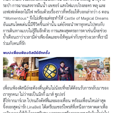
ระบำ การฉายแสงจากผืนน้ำ เลเซอร์ แสงไฟแบบโรงละคร พลุ และ
เอฟเฟกต์ดอกไม้ไฟ พร้อมด้วยเรื่องราวที่พร้อมให้บอกเล่ากว่า 6 ตอน
“Momentous” จึงไม่เพียงแต่จะทำให้ Castle of Magical Dreams
อันแสนโดดเด่นนี้มีชีวิตขึ้นเท่านั้น แต่ยังจะนำพาทุกคนไปพบกับ
การเดินทางแบบไม่รู้ลืมอีกด้วย การแสดงสุดตระการตาเช่นนี้จะช่วย
ย้ำเตือนเราว่าเวลามีค่าเพียงใดและจงให้คุณค่ากับทุกช่วงเวลาที่เรามี
ร่วมกับคนที่รัก
พบปะเพื่อนพ้องดิสนีย์อีกครั้ง
เพื่อนพ้องดิสนีย์จะต้องตื่นเต้นไม่น้อยที่จะได้ต้อนรับการกลับมาของ
เราทุกคน! ไม่ว่าจะเป็นมิกกี้ เมาส์ ซูเปอร์
ฮีโร่จากมาร์เวล ไปจนถึงดัฟฟี่และผองเพื่อน พร้อมเพื่อนใหม่ล่าสุด
จิ้งจอกสุดน่ารัก LinaBell ได้เตรียมเซอร์ไพรส์ที่เหนือการคาดเดาเพื่อ