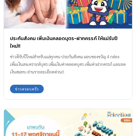
กันยุงออร์แกนิค และ KHUN Organic Soothing Gel เจลทาหลังยุง
และแมลงกัด เพื่อเป็นตัวช่วยครอบครัวยุคใหม่ให้ลูกน้อยสุขภาพแข็ง
แรง ปลอดภัยจากยุงร้าย ห่างไกลสารเคมี KHUN Organic Body Lotion
โลชั่นกันยุงออร์แกนิคกลิ่นเลม่อน ขนาด 50ml. ราคา 285 บาท
ประกันสังคม เพิ่มเงินคลอดบุตร-ฝากครรภ์ ให้แม่รับปี
Signature Product […]
ใหม่!!
ข่าวดีรับปีใหม่สำหรับแม่ทุกคน ประกันสังคม มอบของขวัญ 4 กล่อง
เพิ่มเงินสงเคราะห์บุตร เพิ่มเงินค่าคลอดบุตร เพิ่มค่าฝากครรภ์ และลด
เงินสมทบ อ่านรายละเอียดด่วน!!
ข่าวครอบครัว