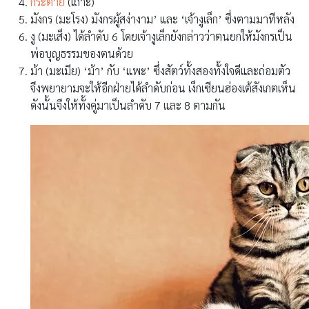
กระต่าย
(เถาะ)
มังกร (มะโรง) มังกรผู้สง่างาม’ และ ‘เจ้างูเล็ก’ ซึ่งตามมาทีหลัง
งู (มะเส็ง) ได้ลำดับ 6 โดยเจ้างูเล็กยังกล่าวว่าตนยกให้มังกรเป็น
พ่อบุญธรรมของตนด้วย
ม้า (มะเมีย) ‘ม้า’ กับ ‘แพะ’ ซึ่งสัตว์ทั้งสองทั้งใจดีและถ่อมตัว
จึงพยายามจะให้อีกฝ่ายได้ลำดับก่อน เง็กเซียนฮ่องเต้สังเกตเห็น
ดังนั้นจึงให้ทั้งคู่มาเป็นลำดับ 7 และ 8 ตามกัน