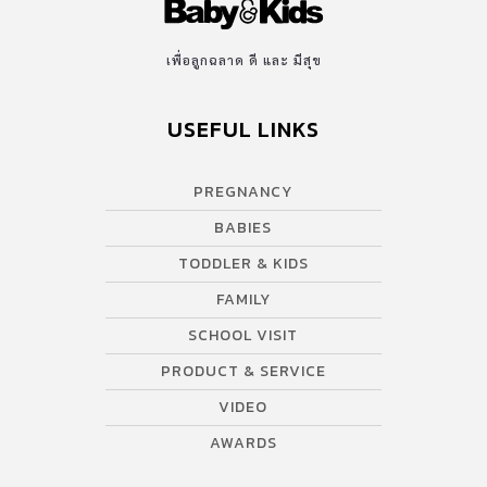
ลานโปรโมชั่น ชั้น G สามย่านมิตรทาวน์ พบกับกิจกรรมมากมาย อาทิ
ตลาดสินค้าสุขภาพกว่า 20 บูท, Workshop ศิลปะบำบัด, ลุ้นรับของ
รางวัลกับเกมวัดสุขภาพ พร้อมลุ้นรับของรางวัลพิเศษจาก 3 […]
เพื่อลูกฉลาด ดี และ มีสุข
USEFUL LINKS
PREGNANCY
BABIES
TODDLER & KIDS
FAMILY
SCHOOL VISIT
PRODUCT & SERVICE
VIDEO
AWARDS