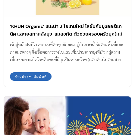
‘KHUN Organic’ แนะนำ 2 ไอเทมใหม่ โลชั่นกันยุงออร์แก
นิค และเจลทาหลังยุง-แมลงกัด ตัวช่วยครอบครัวยุคใหม่
ให้ลูกน้อยปลอดภัยจากยุงร้าย ห่างไกลสารเคมี
เข้าสู่หน้าฝนทีไร สายฝนที่ตกชุกมักจะมาคู่กับภาพน้ำขังตามพื้นที่และ
ภาชนะต่างๆ ซึ่งเอื้อต่อการวางไข่และเพิ่มประชากรยุงที่นำมาสู่ความ
เสี่ยงของการเกิดโรคติดต่อที่มียุงเป็นพาหะโรค (แตกต่างไปตามสาย
พันธุ์ของยุง) ซ้ำร้ายเมื่อผิวของเราถูกยุงกัด น้ำลายยุงจะทำให้ผิวเกิดตุ่ม
แดง ทำให้ผิวอักเสบ รู้สึกแสบๆ คันๆ และทิ้งรอยดำไปหลายวัน จนบาง
ข่าวประชาสัมพันธ์
รายอาการหนักถึงขั้นต้องพบแพทย์ได้ หลายครอบครัวจึงต้องเตรียม
รับมือกับเจ้ายุงร้าย ยิ่งครอบครัวไหนมีเด็กเล็กยิ่งต้องดูแลเป็นพิเศษ
เพราะลักษณะและกลิ่นของผิวเด็กดึงดูดให้ยุงบินหามากกว่าผิวผู้ใหญ่
ล่าสุด KHUN Organic (คุน ออร์แกนิค) แบรนด์ผลิตภัณฑ์ออร์แกนิค
สำหรับเด็ก ที่คัดสรรวัตถุดิบคุณภาพระดับพรีเมี่ยมและสร้างสรรค์
ผลิตภัณฑ์สำหรับเด็กจนเป็นที่ไว้วางใจหลากหลายครอบครัวมากว่า 7
ปี ได้เชื่อว่าสำหรับพ่อแม่แล้ว เพื่อลูกน้อยต้อง “ดีที่สุด” ได้สานต่อ
พันธกิจจึงแนะนำ 2 ไอเทมใหม่ KHUN Organic Body Lotion โลชั่น