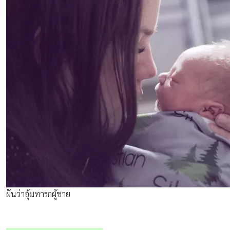
ฝันว่าอุ้มทารกผู้ชาย