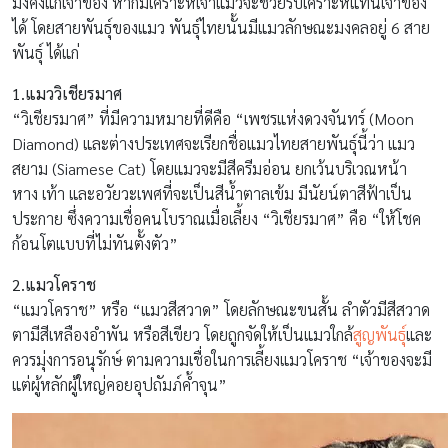
มั่งคั่งแก่เจ้าของ หากมีเคราะห์เจ้าแมวจะช่วยรับเคราะห์แทนเจ้าของ
ได้ โดยสายพันธุ์ของแมว พันธุ์ไทยนั้นมีแมวลักษณะมงคลอยู่ 6 สาย
พันธุ์ ได้แก่
1.แมววิเชียรมาศ
“วิเชียรมาศ” ที่มีความหมายที่ดีคือ “เพชรแห่งดวงจันทร์ (Moon
Diamond) และต่างประเทศจะเรียกชื่อแมวไทยสายพันธุ์นี้ว่า แมว
สยาม (Siamese Cat) โดยแมวจะมีสีครีมอ่อน ยกเว้นบริเวณหน้า
หาง เท้า และอวัยวะเพศที่จะเป็นสีน้ำตาลเข้ม มีนัยน์ตาสีฟ้าเป็น
ประกาย ซึ่งความเชื่อคนโบราณเมื่อเลี้ยง “วิเชียรมาศ” คือ “ให้โชค
ก้อนโตแบบที่ไม่ทันตั้งตัว”
2.แมวโคราช
“แมวโคราช” หรือ “แมวสีสวาด” โดยลักษณะขนสั้น ลำตัวมีสีสวาด
ตามีสีเหลืองอำพัน หรือสีเขียว โดยถูกจัดให้เป็นแมวใกล้
สูญพันธุ์
และ
ควรมุ่งการอนุรักษ์ ตามความเชื่อในการเลี้ยงแมวโคราช “เจ้าของจะมี
แต่ผู้หลักผู้ใหญ่คอยอุปถัมภ์ค้ำจุน”