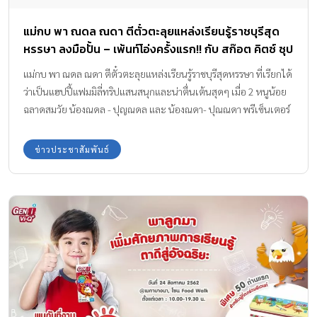
แม่กบ พา ณดล ณดา ตีตั๋วตะลุยแหล่งเรียนรู้ราชบุรีสุด
หรรษา ลงมือปั้น – เพ้นท์โอ่งครั้งแรก!! กับ สก๊อต คิตซ์ ซุป
ไก่สกัด สำหรับเด็ก
แม่กบ พา ณดล ณดา ตีตั๋วตะลุยแหล่งเรียนรู้ราชบุรีสุดหรรษา ที่เรียกได้
ว่าเป็นแฮปปี้แฟมมิลี่ทริปแสนสนุกและน่าตื่นเต้นสุดๆ เมื่อ 2 หนูน้อย
ฉลาดสมวัย น้องณดล - ปุญณดล และ น้องณดา- ปุณณดา พรีเซ็นเตอร์
สก๊อต คิตซ์ ซุปไก่สกัดสำหรับเด็ก
ข่าวประชาสัมพันธ์