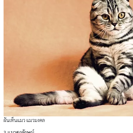
ฝันเห็นแมว แมวมงคล
3.แมวศุภลักษณ์