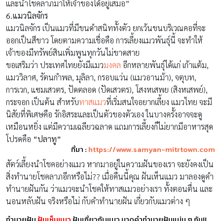
และนำโชคลาภมาให้เจ้าของได้อยู่เสมอ”
6.แมวนิลจักร
แมวนิลจักร เป็นแมวที่มีขนดำสนิททั้งตัว ยกเว้นขนบริเวณคอที่จะ
ออกเป็นสีขาว โดยตามความเชื่อคือ การเลี้ยงแมวพันธุ์นี้ จะทำให้
เจ้าของมีทรัพย์สินเพิ่มพูนทุกวันไม่ขาดสาย
ขอเสริมว่า ประเทศไทยยังมีแมว
มงคล
อีกหลายพันธุ์ได้แก่ เก้าแต้ม,
แมววิลาศ, รัตนกำพล, มุลิลา, กรอบแว่น (แมวอานม้า), จตุบท,
การเวก, แซมเสวตร, ปัดตลอด (ปัดเสวตร), โสงหเสพย (สิงหเสพย์),
กระจอก เป็นต้น สำหรับ
ทาสแมว
ที่เริ่มสนใจอยากเลี้ยง แมวไทย จะมี
นิสัยที่พิเศษคือ รักอิสระและเป็นตัวของตัวเอง ในบางครั้งอาจจะดู
เหมือนหยิ่ง แต่มีความเฉลียวฉลาด แถมการเลี้ยงก็ไม่ยากมีอาหารสุด
โปรดคือ
“ปลาทู”
ที่มา :
https://www.samyan-mitrtown.com
สัตว์เลี้ยงนำโชคอย่างแมว หากมาอยู่ในความฝันของเรา จะยังคงเป็น
สิ่งทำนายโชคลาภอีกหรือไม่?? เมื่อคืนนี้คุณ ฝันเห็นแมว มาลองดูคำ
ทำนายฝันกัน ว่าแมวจะนำโชคให้ทาสแมวอย่างเรา ทั้งตอนตื่น และ
นอนหลับฝัน จริงหรือไม่ กับคำทำนายฝัน เกี่ยวกับแมวต่าง ๆ
ทำนายฝัน
ฝันเห็นแมว
ฝันเกี่ยวกับแมว มาดูคำทำนายฝันแม่น ๆ กัน!!