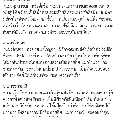
“แมวศุภลักษณ์” หรืออีกชื่อ “แมวทองแดง” ลักษณะของแมวสาย
พันธุ์นี้ คือ มีขนสั้นสีน้ำตาลเข้มคล้ายสีทองแดง หรือสีสนิม นัยน์ตา
มีสีเหลืองอำพัน โดยความเชื่อในการเลี้ยง แมวศุภลักษณ์คือ “จะช่วย
ส่งเสริมเรื่องโชคลาภและยศถาบรรดาศักดิ์ มีความเหมาะสมอย่างมาก
กับคนที่มีธุรกิจ การเจรจาและค้าขายจะราบรื่นมากขึ้น”
4.แมวโกนจา
“แมวโกนจา” หรือ “แมวโกญจา” มีลักษณะขนสีดำทั้งลำตัว จึงมีอีก
ชื่อว่า “ดำปลอด” ส่วนตามีสีเหลืองอมเขียว โดยเป็นสายพันธุ์ที่พบ
ได้มากในประเทศไทยและตามความเชื่อ การเลี้ยงแมวโกนจา “จะ
ช่วยส่งเสริมการงาน ให้คนเลี้ยงมีอำนาจวาสนา เป็นที่ชื่นชอบของ
เจ้านาย คิดสิ่งใดทำสิ่งใดก็จะประสบความสำเร็จ”
5.แมวขาวมณี
ขาวมณี หรือ ขาวปลอด แมวพันธุ์ขนสั้นสีขาวนวล ลักษณะเด่นอยู่ที่
ดวงตาทั้งสองข้าง ที่จะออกเป็นสีฟ้า หรือสีเหลืองอำพัน ทั้งสองข้าง
แต่บางตัวมีนัยน์ตาผสมสองสี ทั้งสีเหลืองอำพันและสีฟ้า ซึ่งพบได้
ยากมาก ซึ่งตามความเชื่อคือ การเลี้ยง แมวขาวมณี “จะคอยค้ำคูณ