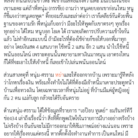
หลังจากนั้นก็เป็นข่าวค่ะ พี่เขาก็มีสิทธิ์แจ้งความค่ะ มันเป็นเงินของ
เขานะคะ แต่ถ้าพี่หนุ่ม (กรรชัย) ถามว่า หนูเคยบอกเขาก่อนไหม หนู
ก็ชี้แจงว่าหนูเคยพูด” ติ๊กยอมรับและเล่าต่อว่า เราก็เคลียร์กันด้วยพื้น
ฐานของความรัก พี่หนุ่มก็บอกว่า มีอะไรให้พูดกับเขาตรงๆ ทุกเรื่อง
ทุกอย่าง ได้ไหม หนูบอก โอเค ได้ เราเลยเกิดการปรับความเข้าใจกัน
แล้ว ไม่ทำอีกนะแบบนี้ ถ้ามีอะไรที่ต้องใช้จ่ายก็ขอให้บอกพี่มาทุก
อย่าง โดยเงินสด 4 แสนบาท ใช้หนี้ 2 แสน อีก 2 แสน นำไปใช้หนี้
พนันออนไลน์ เพราะตอนนั้นพยายามหาเงินมาหมุน เอาตรงไหน
ก็ได้ที่จะเอาไปให้เจ้าหนี้ ก็เลยเข้าไปเล่นพนันออนไลน์
ส่วนสาเหตุที่ หนุ่ม-ศรราม
หย่า
และให้ออกจากบ้าน เพราะมารู้ทีหลัง
ว่าโกหกเรื่องเงิน พร้อมทั้งทำใจไม่ได้ที่ต้องมีเจ้าหนี้มาเคาะประตูหน้า
บ้านเพื่อทวงเงิน โดยเฉพาะเวลาที่หนุ่มไม่อยู่ ที่บ้านมีแค่ผู้หญิงอยู่
กัน 2 คน แม่กับลูก กลัวจะได้รับอันตราย
ด้านหนุ่ม-ศรราม ได้ให้ข้อมูลที่รายการ “เอป๊อบ ทูเดย์” อมรินทร์ทีวี
ช่อง34 เล่าถึงเรื่องนี้ว่า สิ่งที่ติ๊กพูดเปิดใจในรายการมีบางอย่างจริงบ้าง
ไม่จริงบ้าง ยืนยันจะไม่มีการออกมาให้สัมภาษณ์อย่างแน่นอน เพราะ
อยากให้เรื่องจบแค่ตรงนี้ หากติ๊กตั้งใจทำงานทำการ เป็นคนใหม่ มี