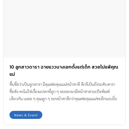
ญดา วัฒนาศิริพานิช ฐาปนี สุทธิสน ณวัสนนท์ พงศ์เกษมฐิรกุล ณัชชา
พงศ์พิสุทธิ์วณิช ณัฐธิดา ดียิ่ง ณัฐหทัย […]
10 ลูกสาวดารา ฉายแววนางเอกตั้งแต่เด็ก สวยไม่แพ้คุณ
แม่
ขึ้นชื่อว่าเป็นลูกดารา มีคุณพ่อคุณแม่หน้าตาดี ดีกรีเป็นถึงระดับดารา
ชื่อดัง คงไม่ใช่เรื่องแปลกที่ลูก ๆ จะออกมามีหน้าตาสวยเป๊ะพิมพ์
เดียวกัน เผลอ ๆ คุณลูก ๆ จะหน้าตาดีกว่าคุณพ่อคุณแม่ซะอีกนะเนี่ย
…ว่าแต่จะมีซุปตาร์วัยเบบี๋คนไหนที่ยิ่งโตก็ยิ่งสวยน่ารักไม่แพ้คุณแม่กัน
บ้าง วันนี้กระปุกดอทคอมจะพาไปยลโฉมลูก ๆ ดารา 10 คนดัง ที่กำลัง
News & Event
ฉายแววสวยน่ารักไม่แพ้คุณแม่มาให้ชมกันค่ะ ดูสิจะมีสาวน้อยคนไหน
กันบ้าง ตามไปดูกันเลยค่ะ ^_^ น้องณดา ลูกสาวคุณแม่ กบ สุวนันท์ ยิ่ง