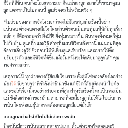
ชีวิตที่ดีขึ้น ตนก็จะโอเคเพราะเขาคือแม่ของลูก อยากให้เขามาดูแล
ลูก แต่หากเป็นในตอนนี้ ดูแล้วคงจะไม่พร้อมจริง ๆ
“ในส่วนของสภาพจิตใจ มองว่าคงไม่มีใครสนุกกับเรื่องนี้อย่าง
แน่นอน ต่างคนต่างเสียใจ โดยส่วนตัวตนเป็นคนทุ่มเทให้กับทุกเรื่อง
หลัก ๆ ก็คือครอบครัว ยิ่งมีวีจิ ยิ่งทุ่มเทมากขึ้น เงินทองทั้งหมดก็ทุ่ม
ไปกับบ้าน ดูแลติ๊ก และวีจิ สำหรับแผนชีวิตหลังจากนี้ แน่นอนที่สุด
คือการเลี้ยงดูวีจิ ซึ่งตอนนี้มีพี่เลี้ยงดูแลเรียบร้อย และอยากให้ติ๊ก
ปรับปรุงตัว และมีชีวิตที่ดีขึ้น เผื่อวันหนึ่งจะได้กลับมาดูลูกได้” คุณ
พ่อศรรามกล่าว
เหตุการณ์นี้ ทุกฝ่ายต่างก็รู้สึกเสียใจ เพราะทั้งคู่มีโซ่ทองคล้องใจอย่าง
น้อง
วีจิ
วัยขวบกว่าที่กำลังน่ารักน่าชัง แต่ชีวิตก็ต้องเดินหน้าไปต่อ
และขอให้เรื่องนี้จบอย่างสวยงามที่สุด สำหรับเรื่องนี้ คนเป็นพ่อเป็น
แม่ ซึ่งคือเสาหลักของบ้าน สามารถที่จะเลี้ยงดูลูกไม่ให้โตไปเล่นการ
พนัน โดยพ่อแม่ผู้ปกครองต้องสอนลูกเสียแต่ยังเล็ก
สอนลูกอย่างไรให้โตไปไม่เล่นการพนัน
ปัจจุบันมีการพนันหลากหลายรูปแบบ ตั้งแต่หวยหรือลอตเตอรี