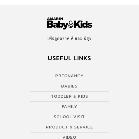
โตก็ยิ่งหน้าหวาน ฉายแววนางเอกมาแต่ไกล น้องไลลา ลูกสาวคุณแม่
พอลล่า เทย์เลอร์ สาวน้อยลูกครึ่งคนนี้ สวยได้แม่เลยล่ะ น้องลียา
ลูกสาวคุณแม่ ธัญญ่า ธัญญาเรศ สวยเป๊ะ ไม่ต้องบอกก็รู้ว่าพิมพ์
เดียวกัน ^^ น้องณิริน ลูกสาวคุณแม่ หนิง ปณิตา ยิ่งโตก็ยิ่งน่ารัก
อนาคตซุปตาร์แน่นอน น้องบีน่า ลูกสาวคุณแม่ นานา ไรบีนา สาวน้อย
เพื่อลูกฉลาด ดี และ มีสุข
คนนี้สวยได้แม่มาแบบเต็ม ๆ น้องเนซซี่ ลูกสาวคุณแม่ แหม่ม […]
USEFUL LINKS
PREGNANCY
BABIES
TODDLER & KIDS
FAMILY
SCHOOL VISIT
PRODUCT & SERVICE
VIDEO