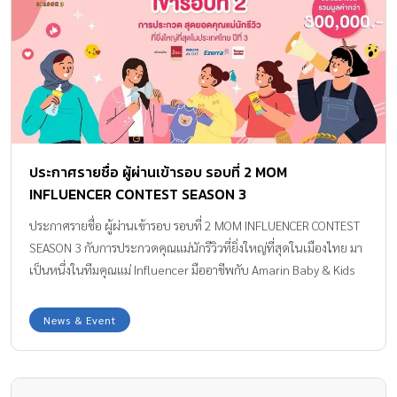
ประกาศรายชื่อ ผู้ผ่านเข้ารอบ รอบที่ 2 MOM
INFLUENCER CONTEST SEASON 3
ประกาศรายชื่อ ผู้ผ่านเข้ารอบ รอบที่ 2 MOM INFLUENCER CONTEST
SEASON 3 กับการประกวดคุณแม่นักรีวิวที่ยิ่งใหญ่ที่สุดในเมืองไทย มา
เป็นหนึ่งในทีมคุณแม่ Influencer มืออาชีพกับ Amarin Baby & Kids
และชิงเงินรางวัลมูลค่ารวมกว่า 300,000 บาท พร้อมโอกาสเป็น
Influencer มืออาชีพ กับ Amarin Baby & Kids ใครจะมีสิทธิ์ได้ร่วม
News & Event
ประกวดกันบ้าง…เช็กรายชื่อได้ที่นี่!! กรุงเทพฯและปริมณฑล กรวิกราน
ต์ เสรีสันติวงศ์ กอบกุล กาญจนมุกดา กัลยานิษฐ์ สิริธีรนนท์ กุลธิดา ดี
ชัยยะ ชณุตพร ศรีจำลอง ชไมพร เกิดสุทธิ ชรินทร์ทิพย์ ทองสุกโชติ