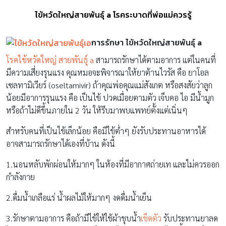
ไข้หวัดใหญ่สายพันธุ์ a โรคระบาดที่พ่อแม่ควรรู้
การรักษา
ไข้หวัดใหญ่สายพันธุ์
a
โรคไข้หวัดใหญ่ สายพันธุ์ a
สามารถรักษาได้ตามอาการ แต่ในคนที่
มีความเสี่ยงรุนแรง คุณหมอจะพิจารณาให้ยาต้านไวรัส คือ ยาโอล
เซลทามิเวียร์ (oseltamivir) ถ้าคุณพ่อคุณแม่สังเกต หรือสงสัยว่าลูก
น้อยมีอาการรุนแรง คือ เป็นไข้ ปวดเมื่อยตามตัว เจ็บคอ ไอ มีน้ำมูก
หรือถ้าไม่ดีขึ้นภายใน 2 วัน ให้รีบมาพบแพทย์ตั้งแต่เนิ่นๆ
สำหรับคนที่เป็นไข้เล็กน้อย คือมีไข้ต่ำๆ ยังรับประทานอาหารได้
อาจสามารถรักษาได้เองที่บ้าน ดังนี้
1.นอนหลับพักผ่อนให้มากๆ ในห้องที่มีอากาศถ่ายเท และไม่ควรออก
กำลังกาย
2.ดื่มน้ำเกลือแร่ น้ำผลไม้ให้มากๆ งดดื่มน้ำเย็น
3.รักษาตามอาการ คือถ้ามีไข้ให้ใช้ผ้าชุบน้ำ
เช็ดตัว
รับประทานยาลด