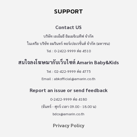
ศึกษามัธยมศึกษา หรือระดับปริญญา แต่แม้เราจะมีการเก็บออมอยู่แล้ว
SUPPORT
หากไม่ได้แยกเงินออมสำหรับเป้าหมายการศึกษาออกมากให้ชัดเจนก็
อาจทำให้แผนการเงินไม่เป็นไปตามเป้าหมายที่วางไว้ การออมเพื่อการ
Contact US
ศึกษาเป็นหนึ่งเป้าหมายการเงินที่สำคัญและมีระยะเวลาที่ยาวนานจึง
บริษัท เอเอ็มอี อิมเมจิเนทีฟ จำกัด
ควรกำหนดเป็นเป้าหมายเฉพาะและชัดเจน ที่สำคัญจะต้องมีวินัยใน
ในเครือ บริษัท อมรินทร์ คอร์เปอเรชั่นส์ จำกัด (มหาชน)
การออมและไม่นำเงินก้อนนี้ไปใช้เพื่อการอื่นไม่ว่าจะเกิดอะไรขึ้นก็ตาม
Tel : 0-2422-9999 ต่อ 4510
[…]
สนใจลงโฆษณากับเว็บไซต์ Amarin Baby&Kids
Tel : 02-422-9999 ต่อ 4775
Email :
abkofficial@amarin.co.th
Report an issue or send feedback
0-2422-9999 ต่อ 4180
(จันทร์ - ศุกร์ เวลา 09.00 - 18.00 น)
bdcx@amarin.co.th
Privacy Policy