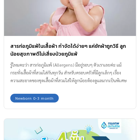
สารก่อภูมิแพ้ในเสื้อผ้า กำจัดได้ง่ายๆ แค่ซักผ้าถูกวิธี ลูก
น้อยสุขภาพดีไม่เสี่ยงป่วยภูมิแพ้
รู้ไหมคะว่า สารก่อภูมิแพ้ (Allergens) มีอยู่รอบๆ ตัวเราเลยค่ะ แม้
กระทั่งเสื้อผ้าที่สวมใส่กันทุกวัน สำหรับครอบครัวที่มีลูกเล็กๆ เรื่อง
ความสะอาดของชุดเสื้อผ้าที่สวมใส่ให้ลูกน้อยต้องดูแลมากเป็นพิเศษ
เพราะสารก่อภูมิแพ้ในเสื้อผ้า อาจทำให้ลูกน้อยสุขภาพแย่เสี่ยงต่อการ
เจ็บป่วย และเป็นภูมิแพ้ได้ค่ะ
Newborn 0-3 month