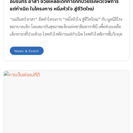
อมรินทร์ อาสา ช่วยเหลือเด็กทารกที่ป่วยโรคหัวใจพิการ
แต่กำเนิด ในโครงการ หนึ่งหัวใจ สู่ชีวิตใหม่
“อมรินทร์ อาสา” จัดทำโครงการ “หนึ่งหัวใจ สู่ชีวิตใหม่” กับ มูลนิธิโรง
พยาบาลเด็ก โดยสถาบันสุขภาพเด็กแห่งชาติมหาราชินี เพื่อช่วยเหลือ
เด็กทารกที่ป่วยด้วย โรคหัวใจพิการแต่กำเนิด โรคหัวใจพิการขั้นวิกฤต
News & Event