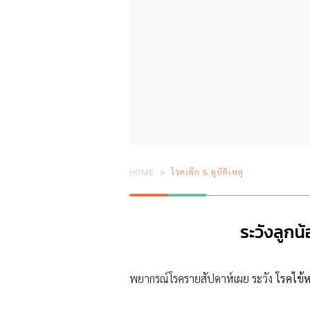
HOME
โรคเด็ก & อุบัติเหตุ
ระวังลูกน
พยากรณ์โรครายสัปดาห์เผย ระวัง
โรคไข้