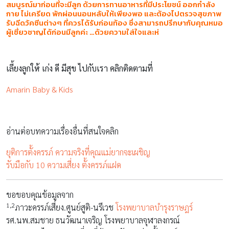
สมบูรณ์มาก่อนที่จะมีลูก ด้วยการทานอาหารที่มีประโยชน์ ออกกำลัง
กาย ไม่เครียด พักผ่อนนอนหลับให้เพียงพอ และต้องไปตรวจสุขภาพ
รับฉีดวัคซีนต่างๆ ที่ควรได้รับก่อนท้อง ซึ่งสามารถปรึกษากับคุณหมอ
ผู้เชี่ยวชาญได้ก่อนมีลูกค่ะ …ด้วยความใส่ใจและห่
เลี้ยงลูกให้ เก่ง ดี มีสุข ไปกับเรา คลิกติดตามที่
Amarin Baby & Kids
อ่านต่อบทความเรื่องอื่นที่สนใจคลิก
ยุติการตั้งครรภ์ ความจริงที่คุณแม่ยากจะเผชิญ
รับมือกับ 10 ความเสี่ยง ตั้งครรภ์แฝด
ขอขอบคุณข้อมูลจาก
1,2
ภาวะครรภ์เสี่ยง.ศูนย์สูติ-นรีเวช
โรงพยาบาลบำรุงราษฎร์
รศ.นพ.สมชาย ธนวัฒนาเจริญ โรงพยาบาลจุฬาลงกรณ์