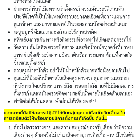
แหว่งหรือเปิดในเด็ก
ฝากครรภ์ทันทีเมื่อทราบว่าตั้งครรภ์ ควรแจ้งประวัติส่วนตัว
ประวัติโรคที่เป็นให้แพทย์ทราบอย่างละเอียดเพื่อวางแผนการ
ดูแลรักษา และมาพบแพทย์เป็นระยะตามนัดอย่างสม่ำเสมอ
งดสูบบุหรี่ ดื่มแอลกอฮอล์ และใช้สารเสพติด
หลีกเลี่ยงการเดินทางหรือกิจกรรมที่อาจทำให้เกิดผลต่อครรภ์ได้
วัดความดันโลหิต ตรวจปัสสาวะ และชั่งน้ำหนักทุกครั้งที่มาพบ
แพทย์ เพื่อเฝ้าระวังความผิดปกติหรือภาวะแทรกซ้อนที่อาจเกิด
ขึ้นขณะตั้งครรภ์
ควบคุมน้ำหนักตัว อย่าให้มีน้ำหนักตัวมากหรือน้อยจนเกินไป
คุณแม่ที่มีระดับน้ำตาลในเลือดสูง ควรควบคุมอาหารและออก
กำลังกาย โดยปรึกษาแพทย์ถึงการออกกำลังกายที่ไม่มีผลต่อการ
ตั้งครรภ์ และหมั่นตรวจติดตามระดับน้ำตาลในเลือดด้วยตนเอง
[2]
ทำจิตใจให้ผ่อนคลาย พักผ่อนให้เพียงพอ
นอกจากนี้ยังมีข้อควรปฏิบัติให้กับกลุ่มคุณแม่ที่อยู่ในวัยเสี่ยง ใน
การเตรียมตัวให้พร้อมก่อนมีการตั้งครรภ์เกิดขึ้น ดังนี้…
ต้องไปตรวจร่างกาย และความสมบูรณ์ของกรุ๊ปเลือด ว่ามีความ
เสี่ยงต่างๆ ด้วยหรือไม่ เช่น เลือดจาง, การติดเชื้อ HIV, มีไวรัสตับ