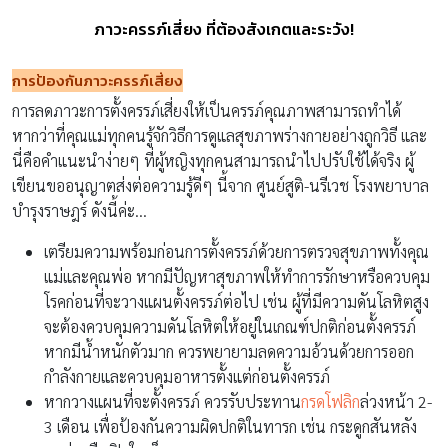
ภาวะครรภ์เสี่ยง ที่ต้องสังเกตและระวัง!
การป้องกันภาวะครรภ์เสี่ยง
การลดภาวะการตั้งครรภ์เสี่ยงให้เป็นครรภ์คุณภาพสามารถทำได้
หากว่าที่คุณแม่ทุกคนรู้จักวิธีการดูแลสุขภาพร่างกายอย่างถูกวิธี และ
นี่คือคำแนะนำง่ายๆ ที่ผู้หญิงทุกคนสามารถนำไปปรับใช้ได้จริง ผู้
เขียนขออนุญาตส่งต่อความรู้ดีๆ นี้จาก ศูนย์สูติ-นรีเวช โรงพยาบาล
บำรุงราษฎร์ ดังนี้ค่ะ…
เตรียมความพร้อมก่อนการตั้งครรภ์ด้วยการตรวจสุขภาพทั้งคุณ
แม่และคุณพ่อ หากมีปัญหาสุขภาพให้ทำการรักษาหรือควบคุม
โรคก่อนที่จะวางแผนตั้งครรภ์ต่อไป เช่น ผู้ที่มีความดันโลหิตสูง
จะต้องควบคุมความดันโลหิตให้อยู่ในเกณฑ์ปกติก่อนตั้งครรภ์
หากมีน้ำหนักตัวมาก ควรพยายามลดความอ้วนด้วยการออก
กำลังกายและควบคุมอาหารตั้งแต่ก่อนตั้งครรภ์
หากวางแผนที่จะตั้งครรภ์ ควรรับประทาน
กรดโฟลิก
ล่วงหน้า 2-
3 เดือน เพื่อป้องกันความผิดปกติในทารก เช่น กระดูกสันหลัง