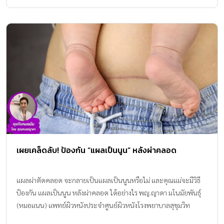
เผยเคล็ดลับ! ป้องกัน “แผลเป็นนูน” หลังผ่าคลอด
แผลผ่าตัดคลอด จะกลายเป็นแผลเป็นนูนหรือไม่ และคุณแม่จะมีวิธี
ป้องกัน แผลเป็นนูน หลังผ่าคลอด ได้อย่างไร พญ.ญาดา มโนมัยพันธุ์
(หมอแนน) แพทย์ผิวหนังประจำศูนย์ผิวหนังโรงพยาบาลสุขุมวิท
เจ้าของเพจหมอมัมมีเคล็ดลับมาฝากค่ะ