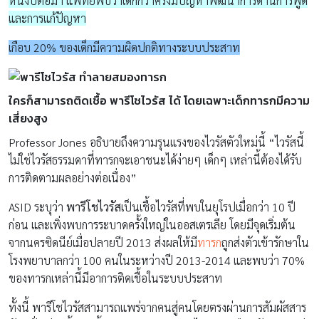
หนึ่งปีต่อมา แพทย์พบว่าเด็กกว่าครึ่งมีปัญหาพัฒนาการด้านการพูด
และการแก้ปัญหา
เกือบ 20% ของเด็กมีความผิดปกติทางระบบประสาท
ใครก็สามารถติดเชื้อ พารีโชไวรัส ได้ โดยเฉพาะเด็กทารกมีความ
เสี่ยงสูง
Professor Jones อธิบายถึงความรุนแรงของไวรัสตัวใหม่นี้ “ไวรัสนี้
ไม่ใช่ไวรัสธรรมดาที่ทารกจะเอาชนะได้ง่ายๆ เด็กๆ เหล่านี้ต้องได้รับ
การติดตามผลอย่างต่อเนื่อง”
ASID ระบุว่า
พารีโชไวรัส
เป็นเชื้อไวรัสที่พบในยุโรปเมื่อกว่า 10 ปี
ก่อน และเพิ่งพบการระบาดครั้งใหญ่ในออสเตรเลีย โดยมีจุดเริ่มต้น
จากนครซิดนีย์เมื่อปลายปี 2013 ส่งผลให้มี
ทารก
ถูกส่งตัวเข้ารักษาใน
โรงพยาบาลกว่า 100 คนในระหว่างปี 2013-2014 และพบว่า 70%
ของทารกเหล่านี้มีอาการติดเชื้อในระบบประสาท
ทั้งนี้ พารีโชไวรัสสามารถแพร่จากคนสู่คนโดยตรงผ่านการสัมผัสสาร