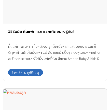
วิธีรับมือ ผื่นแพ้ทารก แรกเกิดอย่างรู้ทัน!
ผื่นแพ้ทารก เพราะผิวหนังของลูกน้อยวัยทารกแสนบอบบาง และมี
ปัญหาผิวหนังเกิดผื่นแดง แพ้ คัน และผิวเป็นขุย จนคุณแม่หลายท่าน
สงสัยว่าอาการแบบนี้ใช่ผื่นแพ้หรือไม่ ทีมงาน Amarin Baby & Kids มี
ข้อมูลอาการ ผื่นแพ้ทารก ที่มักพบได้บ่อยในเด็กวัยทารกมาให้ได้ทราบ
กันค่ะ
โรคเด็ก & อุบัติเหตุ